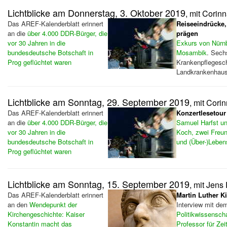
Lichtblicke am Donnerstag, 3. Oktober 2019
, mit Corin
Das AREF-Kalenderblatt erinnert
Reiseeindrücke,
an die
über 4.000 DDR-Bürger, die
prägen
vor 30 Jahren in die
Exkurs von Nürn
bundesdeutsche Botschaft in
Mosambik
. Sech
Prog geflüchtet waren
Krankenpflegesch
Landkrankenhaus
Lichtblicke am Sonntag, 29. September 2019
, mit Cori
Das AREF-Kalenderblatt erinnert
Konzertlesetour
an die
über 4.000 DDR-Bürger, die
Samuel Harfst u
vor 30 Jahren in die
Koch, zwei Freu
bundesdeutsche Botschaft in
und (Über-)Leben
Prog geflüchtet waren
Lichtblicke am Sonntag, 15. September 2019
, mit Jens
Das AREF-Kalenderblatt erinnert
Martin Luther Ki
an den
Wendepunkt der
Interview mit de
Kirchengeschichte: Kaiser
Politikwissenscha
Konstantin macht das
Professor für Zei