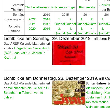
Zentrale
Sprich
Glaubensbekenntnis
Jahreslosungen
Kirchenjahr
Themen :
der Bi
Beiträge
2019
2015
2014
201
chronologisch:
2022
2018
1.
2.
1.
2.
1.
2021
2017
Quartal
Quartal
Quartal
Quartal
Quartal
Q
Aktuelle
2020
2016
3.
4.
3.
4.
3.
Beiträge
Quartal
Quartal
Quartal
Quartal
Quartal
Q
Lichtblicke am Sonntag, 29. Dezember 2019
, mit Jens 
Das AREF-Kalenderblatt erinnert
an das
Bürgerliches Gesetzbuch
(BGB), das vor 120 Jahren in
Kraft trat
Lichtblicke am Donnerstag, 26. Dezember 2019
, mit C
Das AREF-Kalenderblatt erinnert
Bunter Jahresrü
an
Weihnachten als Geisel in US-
Mit Rappern, Bad
Botschaft in Teheran vor 40
Heroldsberg, Kon
Jahren
Busfahren in Afri
kaputten Mauer 
Weihnachtsessen