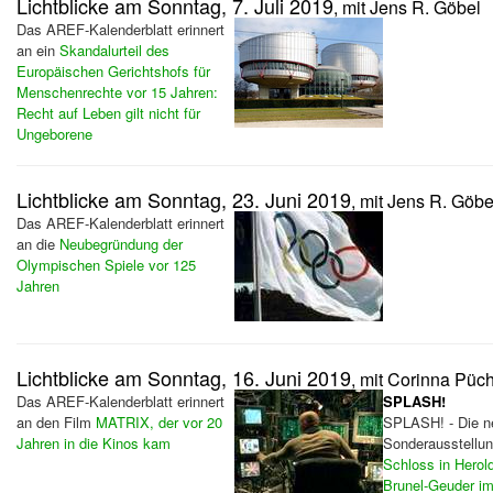
Lichtblicke am Sonntag, 7. Juli 2019
, mit Jens R. Göbel
Das AREF-Kalenderblatt erinnert
an ein
Skandalurteil des
Europäischen Gerichtshofs für
Menschenrechte vor 15 Jahren:
Recht auf Leben gilt nicht für
Ungeborene
Lichtblicke am Sonntag, 23. Juni 2019
, mit Jens R. Göbe
Das AREF-Kalenderblatt erinnert
an die
Neubegründung der
Olympischen Spiele vor 125
Jahren
Lichtblicke am Sonntag, 16. Juni 2019
, mit Corinna Püc
Das AREF-Kalenderblatt erinnert
SPLASH!
an den Film
MATRIX, der vor 20
SPLASH! - Die n
Jahren in die Kinos kam
Sonderausstellu
Schloss in Herol
Brunel-Geuder im