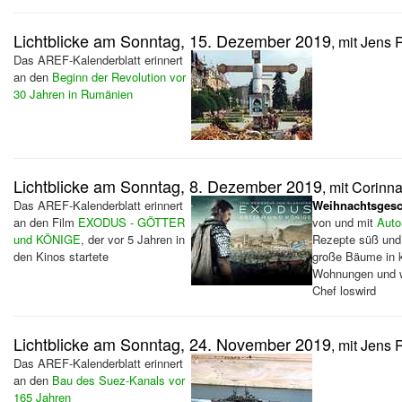
Lichtblicke am Sonntag, 15. Dezember 2019
, mit Jens 
Das AREF-Kalenderblatt erinnert
an den
Beginn der Revolution vor
30 Jahren in Rumänien
Lichtblicke am Sonntag, 8. Dezember 2019
, mit Corinn
Das AREF-Kalenderblatt erinnert
Weihnachtsgesc
an den Film
EXODUS - GÖTTER
von und mit
Auto
und KÖNIGE
, der vor 5 Jahren in
Rezepte süß und 
den Kinos startete
große Bäume in k
Wohnungen und 
Chef loswird
Lichtblicke am Sonntag, 24. November 2019
, mit Jens 
Das AREF-Kalenderblatt erinnert
an den
Bau des Suez-Kanals vor
165 Jahren