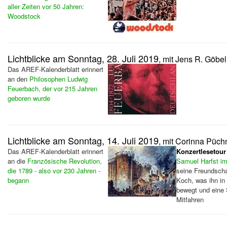
aller Zeiten vor 50 Jahren:
Woodstock
Lichtblicke am Sonntag, 28. Juli 2019
, mit Jens R. Göbel
Das AREF-Kalenderblatt erinnert
an den
Philosophen Ludwig
Feuerbach, der vor 215 Jahren
geboren wurde
Lichtblicke am Sonntag, 14. Juli 2019
, mit Corinna Püch
Das AREF-Kalenderblatt erinnert
Konzertlesetour
an die
Französische Revolution,
Samuel Harfst im
die 1789 - also vor 230 Jahren -
seine Freundsch
begann
Koch, was ihn in
bewegt und eine 
Mitfahren