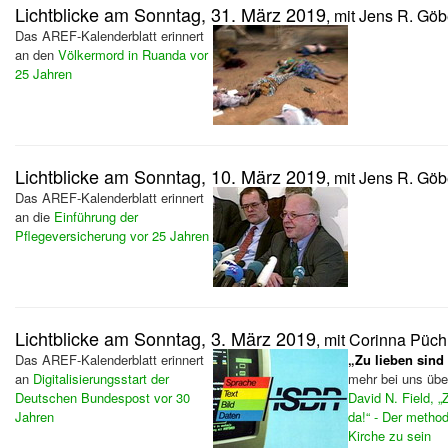
Lichtblicke am Sonntag, 31. März 2019
, mit Jens R. Göb
Das AREF-Kalenderblatt erinnert
an den
Völkermord in Ruanda vor
25 Jahren
Lichtblicke am Sonntag, 10. März 2019
, mit Jens R. Göb
Das AREF-Kalenderblatt erinnert
an die
Einführung der
Pflegeversicherung vor 25 Jahren
Lichtblicke am Sonntag, 3. März 2019
, mit Corinna Püch
Das AREF-Kalenderblatt erinnert
„Zu lieben sind 
an
Digitalisierungsstart der
mehr bei uns üb
Deutschen Bundespost vor 30
David N. Field, „
Jahren
da!“ - Der metho
Kirche zu sein