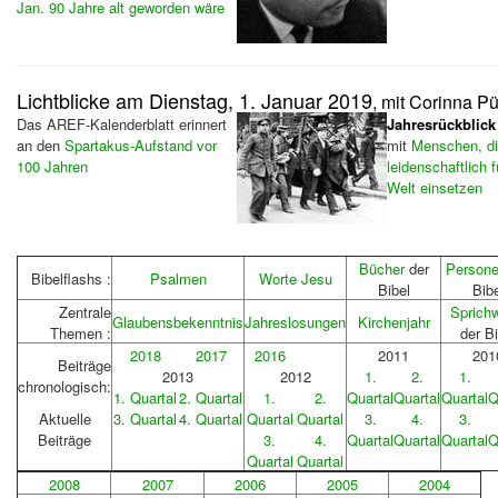
Jan. 90 Jahre alt geworden wäre
Lichtblicke am Dienstag, 1. Januar 2019
, mit Corinna P
Das AREF-Kalenderblatt erinnert
Jahresrückblick
an den
Spartakus-Aufstand vor
mit
Menschen, di
100 Jahren
leidenschaftlich 
Welt einsetzen
Bücher
der
Person
Bibelflashs :
Psalmen
Worte Jesu
Bibel
Bibe
Zentrale
Sprich
Glaubensbekenntnis
Jahreslosungen
Kirchenjahr
Themen :
der Bi
2018
2017
2016
2011
201
Beiträge
2013
2012
1.
2.
1.
chronologisch:
1. Quartal
2. Quartal
1.
2.
Quartal
Quartal
Quartal
Q
Aktuelle
3. Quartal
4. Quartal
Quartal
Quartal
3.
4.
3.
Beiträge
3.
4.
Quartal
Quartal
Quartal
Q
Quartal
Quartal
2008
2007
2006
2005
2004