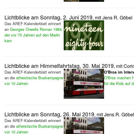
Lichtblicke am Sonntag, 2. Juni 2019
, mit Jens R. Göbel
Das AREF-Kalenderblatt erinnert
an
Georges Orwells Roman 1984,
der vor 70 Jahren auf den Markt
kam
Lichtblicke am Himmelfahrtstag, 30. Mai 2019
, mit Cor
Das AREF-Kalenderblatt erinnert
O'Bros im Inter
an die
atheistische Buskampagne
O'Bros machen Hi
vor 10 Jahren
für die Kids auf
Lichtblicke am Sonntag, 26. Mai 2019
, mit Jens R. Göbe
Das AREF-Kalenderblatt erinnert
an die
atheistische Buskampagne
vor 10 Jahren