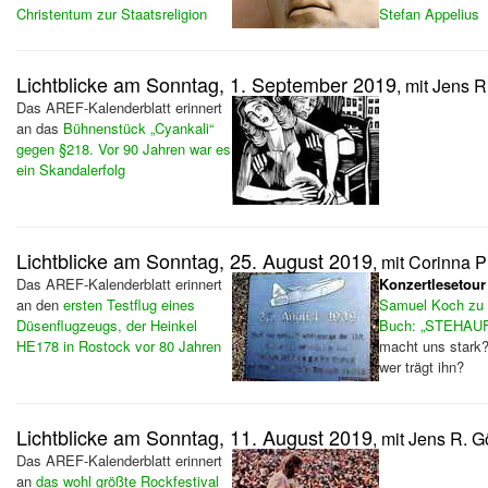
Christentum zur Staatsreligion
Stefan Appelius
Lichtblicke am Sonntag, 1. September 2019
, mit Jens 
Das AREF-Kalenderblatt erinnert
an das
Bühnenstück „Cyankali“
gegen §218. Vor 90 Jahren war es
ein Skandalerfolg
Lichtblicke am Sonntag, 25. August 2019
, mit Corinna 
Das AREF-Kalenderblatt erinnert
Konzertlesetour
an den
ersten Testflug eines
Samuel Koch zu
Düsenflugzeugs, der Heinkel
Buch: „STEHA
HE178 in Rostock vor 80 Jahren
macht uns stark?
wer trägt ihn?
Lichtblicke am Sonntag, 11. August 2019
, mit Jens R. G
Das AREF-Kalenderblatt erinnert
an
das wohl größte Rockfestival