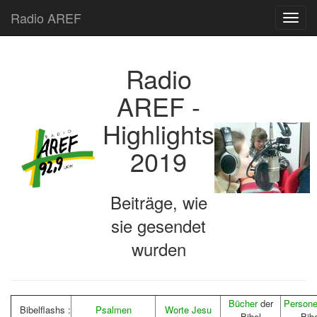
Radio AREF
Toggl
Radio
AREF -
Highlights
2019
Beiträge, wie
sie gesendet
wurden
Bücher
der
Person
Bibelflashs :
Psalmen
Worte Jesu
Bibel
Bibe