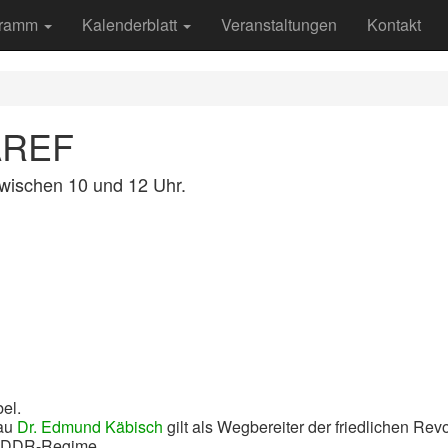
gramm
Kalenderblatt
Veranstaltungen
Kontakt
AREF
wischen 10 und 12 Uhr.
el.
kau
Dr. Edmund Käbisch
gilt als Wegbereiter der friedlichen Revo
m DDR-Regime.