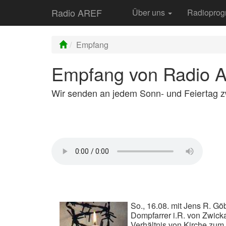
Radio AREF
Über uns
Radiopro
Empfang
Empfang von Radio 
Wir senden an jedem Sonn- und Feiertag z
So., 16.08. mit Jens R. Göb
Dompfarrer i.R. von Zwic
Verhältnis von Kirche zu