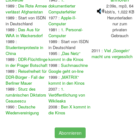
1989 :
Die Rote Armee
dokumentierter
2:09s, mp3, 64
verlässt Afghanistan
Computerfehler
kbit/s, 1,022 KB
1989 : Start von ISDN
1977 :
Apple-II-
Herunterladen
in Deutschland
Computer
nur zum
1989 :
Das Aus für
1981 :
1. Personal-
privaten
WAA in Wackersdorf
Computer
Gebrauch
1989 :
1989 : Start von ISDN
Studentenproteste in
in Deutschland
2011 :
Viel
„Googeln“
China
1995 :
„Das Netz“
macht uns vergesslich
1989 :
DDR-Flüchtlinge
kommt in die Kinos
in der Prager Botschaft
1998 :
Suchmaschine
1989 :
Reisefreiheit für
Google geht on-line
DDR-Bürger - Fall der
1999 :
„MATRIX“
Berliner Mauer
kommt in den Kinos
1989 :
Sturz des
2007 :
1.
rumänischen Diktators
Veröffentlichung von
Ceausescu
Wikileaks
1990 :
Deutsche
2008 :
Ben X kommt in
Wiedervereinigung
die Kinos
Abonnieren