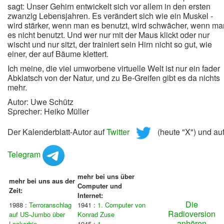
sagt: Unser Gehirn entwickelt sich vor allem in den ersten
zwanzig Lebensjahren. Es verändert sich wie ein Muskel -
wird stärker, wenn man es benutzt, wird schwächer, wenn ma
es nicht benutzt. Und wer nur mit der Maus klickt oder nur
wischt und nur sitzt, der trainiert sein Hirn nicht so gut, wie
einer, der auf Bäume klettert.
Ich meine, die viel umworbene virtuelle Welt ist nur ein fader
Abklatsch von der Natur, und zu Be-Greifen gibt es da nichts
mehr.
Autor: Uwe Schütz
Sprecher: Heiko Müller
Der Kalenderblatt-Autor auf
Twitter
(heute "X") und au
Telegram
mehr bei uns über
mehr bei uns aus der
Computer und
Zeit:
Internet:
Die
1988 :
Terroranschlag
1941 :
1. Computer von
Radioversion
auf US-Jumbo über
Konrad Zuse
anhören
Lockerbie
1945 :
1.