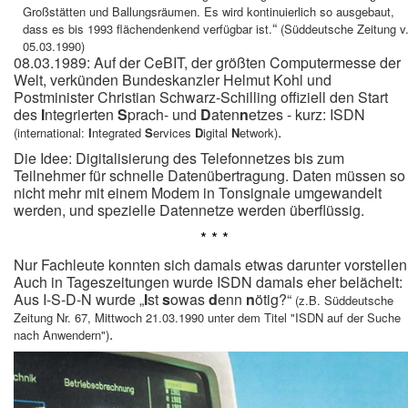
Großstätten und Ballungsräumen. Es wird kontinuierlich so ausgebaut,
“
dass es bis 1993 flächendenkend verfügbar ist.
(Süddeutsche Zeitung v
05.03.1990)
08.03.1989: Auf der CeBIT, der größten Computermesse der
Welt, verkünden Bundeskanzler Helmut Kohl und
Postminister Christian Schwarz-Schilling offiziell den Start
des
I
ntegrierten
S
prach- und
D
aten
n
etzes - kurz: ISDN
.
(international:
I
ntegrated
S
ervices
D
igital
N
etwork)
Die Idee: Digitalisierung des Telefonnetzes bis zum
Teilnehmer für schnelle Datenübertragung. Daten müssen so
nicht mehr mit einem Modem in Tonsignale umgewandelt
werden, und spezielle Datennetze werden überflüssig.
* * *
Nur Fachleute konnten sich damals etwas darunter vorstellen
Auch in Tageszeitungen wurde ISDN damals eher belächelt:
Aus I-S-D-N wurde „
I
st
s
owas
d
enn
n
ötig?“
(z.B. Süddeutsche
Zeitung Nr. 67, Mittwoch 21.03.1990 unter dem Titel "ISDN auf der Suche
.
nach Anwendern")