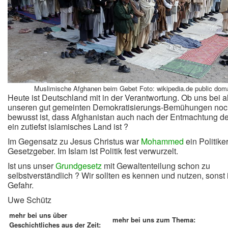
Muslimische Afghanen beim Gebet Foto: wikipedia.de public dom
Heute ist Deutschland mit in der Verantwortung. Ob uns bei al
unseren gut gemeinten Demokratisierungs-Bemühungen noc
bewusst ist, dass Afghanistan auch nach der Entmachtung de
ein zutiefst islamisches Land ist ?
Im Gegensatz zu Jesus Christus war
Mohammed
ein Politike
Gesetzgeber. Im Islam ist Politik fest verwurzelt.
Ist uns unser
Grundgesetz
mit Gewaltenteilung schon zu
selbstverständlich ? Wir sollten es kennen und nutzen, sonst i
Gefahr.
Uwe Schütz
mehr bei uns über
mehr bei uns zum Thema:
Geschichtliches aus der Zeit: