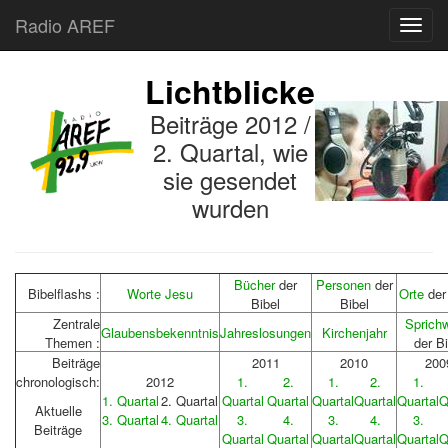
Radio AREF
Toggl
Lichtblicke
Beiträge 2012 /
2. Quartal, wie
sie gesendet
wurden
Bücher
der
Personen
der
Bibelflashs :
Worte Jesu
Orte
der
Bibel
Bibel
Zentrale
Sprich
Glaubensbekenntnis
Jahreslosungen
Kirchenjahr
Themen :
der Bi
Beiträge
2011
2010
200
chronologisch:
2012
1.
2.
1.
2.
1.
1. Quartal
2. Quartal
Quartal
Quartal
Quartal
Quartal
Quartal
Q
Aktuelle
3. Quartal
4. Quartal
3.
4.
3.
4.
3.
Beiträge
Quartal
Quartal
Quartal
Quartal
Quartal
Q