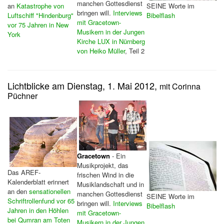
manchen Gottesdienst
an
Katastrophe von
SEINE Worte im
bringen will.
Interviews
Luftschiff "Hindenburg"
Bibelflash
mit Gracetown-
vor 75 Jahren in New
Musikern in der Jungen
York
Kirche LUX in Nürnberg
von Heiko Müller
, Teil 2
Lichtblicke am Dienstag, 1. Mai 2012,
mit Corinna
Püchner
Gracetown
- Ein
Musikprojekt, das
Das AREF-
frischen Wind in die
Kalenderblatt erinnert
Musiklandschaft und in
an den
sensationellen
manchen Gottesdienst
SEINE Worte im
Schriftrollenfund vor 65
bringen will.
Interviews
Bibelflash
Jahren in den Höhlen
mit Gracetown-
bei Qumran am Toten
Musikern in der Jungen