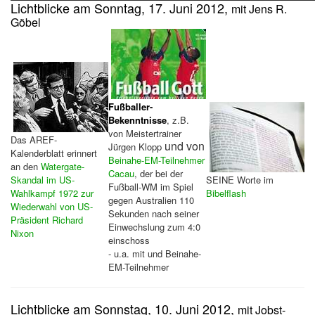
Lichtblicke am Sonntag, 17. Juni 2012,
mit Jens R.
Göbel
Fußballer-
Bekenntnisse
, z.B.
von Meistertrainer
Das AREF-
und von
Jürgen Klopp
Kalenderblatt erinnert
Beinahe-EM-Teilnehmer
an den
Watergate-
Cacau
, der bei der
Skandal im US-
SEINE Worte im
Fußball-WM im Spiel
Wahlkampf 1972 zur
Bibelflash
gegen Australien 110
Wiederwahl von US-
Sekunden nach seiner
Präsident Richard
Einwechslung zum 4:0
Nixon
einschoss
- u.a. mit und Beinahe-
EM-Teilnehmer
Lichtblicke am Sonnstag, 10. Juni 2012,
mit Jobst-