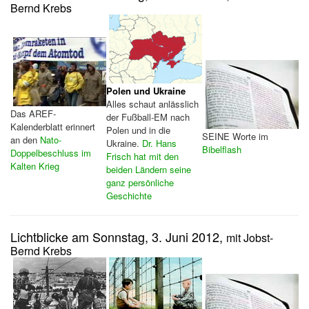
Bernd Krebs
Polen und Ukraine
Alles schaut anlässlich
Das AREF-
der Fußball-EM nach
Kalenderblatt erinnert
Polen und in die
SEINE Worte im
an den
Nato-
Ukraine.
Dr. Hans
Bibelflash
Doppelbeschluss im
Frisch hat mit den
Kalten Krieg
beiden Ländern seine
ganz persönliche
Geschichte
Lichtblicke am Sonnstag, 3. Juni 2012,
mit Jobst-
Bernd Krebs