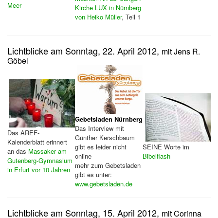
Meer
Kirche LUX in Nürnberg
von Heiko Müller
, Teil 1
Lichtblicke am Sonntag, 22. April 2012,
mit Jens R.
Göbel
Gebetsladen Nürnberg
Das Interview mit
Das AREF-
Günther Kerschbaum
Kalenderblatt erinnert
gibt es leider nicht
SEINE Worte im
an das
Massaker am
online
Bibelflash
Gutenberg-Gymnasium
mehr zum Gebetsladen
in Erfurt vor 10 Jahren
gibt es unter:
www.gebetsladen.de
Lichtblicke am Sonntag, 15. April 2012,
mit Corinna