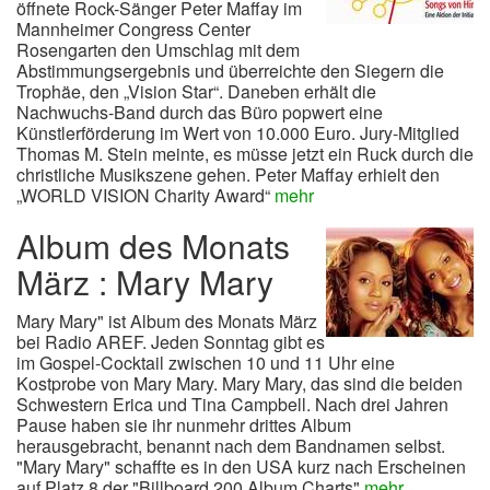
öffnete Rock-Sänger Peter Maffay im
Mannheimer Congress Center
Rosengarten den Umschlag mit dem
Abstimmungsergebnis und überreichte den Siegern die
Trophäe, den „Vision Star“. Daneben erhält die
Nachwuchs-Band durch das Büro popwert eine
Künstlerförderung im Wert von 10.000 Euro. Jury-Mitglied
Thomas M. Stein meinte, es müsse jetzt ein Ruck durch die
christliche Musikszene gehen. Peter Maffay erhielt den
„WORLD VISION Charity Award“
mehr
Album des Monats
März :
Mary Mary
Mary Mary" ist Album des Monats März
bei Radio AREF. Jeden Sonntag gibt es
im Gospel-Cocktail zwischen 10 und 11 Uhr eine
Kostprobe von Mary Mary. Mary Mary, das sind die beiden
Schwestern Erica und Tina Campbell. Nach drei Jahren
Pause haben sie ihr nunmehr drittes Album
herausgebracht, benannt nach dem Bandnamen selbst.
"Mary Mary" schaffte es in den USA kurz nach Erscheinen
auf Platz 8 der "Billboard 200 Album Charts"
mehr