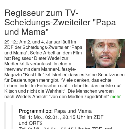
Regisseur zum TV-
Scheidungs-Zweiteiler "Papa
und Mama"
29.12.: Am 2. und 4. Januar läuft im
ZDF der Scheidungs-Zweiteiler "Papa
und Mama". Seine Arbeit an dem Film
hat Regisseur Dieter Wedel zur
Medienkritik veranlasst. In einem
Interview mit dem Männer-Lifestyle-
Magazin "Best Life" kritisiert er, dass es keine Schutzzonen
für Beziehungen mehr gibt. "Viele denken, das echte
Leben findet im Fernsehen statt - dabei ist das meiste nur
Kitsch und nicht die Wahrheit". Die Menschen werden
nach Wedels Ansicht "von den Medien zugedröhnt"
mehr
Programmtipp:
Papa und Mama
Teil 1: Mo., 02.01., 20.15 Uhr im ZDF
und ORF2
Teil 2: Mi., 04.01., 20.15 Uhr im ZDF und