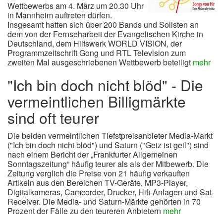
Wettbewerbs am 4. März um 20.30 Uhr
in Mannheim auftreten dürfen.
Insgesamt hatten sich über 200 Bands und Solisten an
dem von der Fernseharbeit der Evangelischen Kirche in
Deutschland, dem Hilfswerk WORLD VISION, der
Programmzeitschrift Gong und RTL Television zum
zweiten Mal ausgeschriebenen Wettbewerb beteiligt
mehr
"Ich bin doch nicht blöd" - Die
vermeintlichen Billigmärkte
sind oft teurer
Die beiden vermeintlichen Tiefstpreisanbieter Media-Markt
("Ich bin doch nicht blöd") und Saturn ("Geiz ist geil") sind
nach einem Bericht der „Frankfurter Allgemeinen
Sonntagszeitung“ häufig teurer als als der Mitbewerb. Die
Zeitung verglich die Preise von 21 häufig verkauften
Artikeln aus den Bereichen TV-Geräte, MP3-Player,
Digitalkameras, Camcorder, Drucker, Hifi-Anlagen und Sat-
Receiver. Die Media- und Saturn-Märkte gehörten in 70
Prozent der Fälle zu den teureren Anbietern
mehr