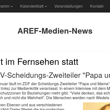
gramm
Kalenderblatt
Veranstaltungen
Kontakt
AREF-Medien-News
t im Fernsehen statt
TV-Scheidungs-Zweiteiler "Papa 
anuar läuft im ZDF der Scheidungs-Zweiteiler "Papa und Mama".
links) zur Medienkritik veranlasst. In einem Interview mit dem Mä
chutzzonen für Beziehungen mehr gibt. "Viele denken, das echte
sch und nicht die Wahrheit". Die Menschen werden nach Wedels
enen Ebenen und aus verschiedenen
zählt Dieter Wedel die traumatischen