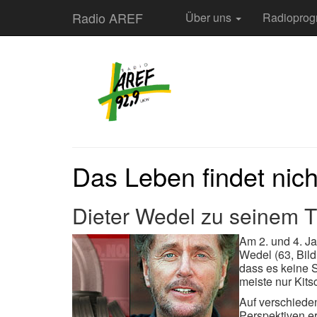
Radio AREF
Über uns
Radiopro
Das Leben findet nich
Dieter Wedel zu seinem 
Am 2. und 4. J
Wedel (63, Bild 
dass es keine S
meiste nur Kit
Auf verschied
Perspektiven er