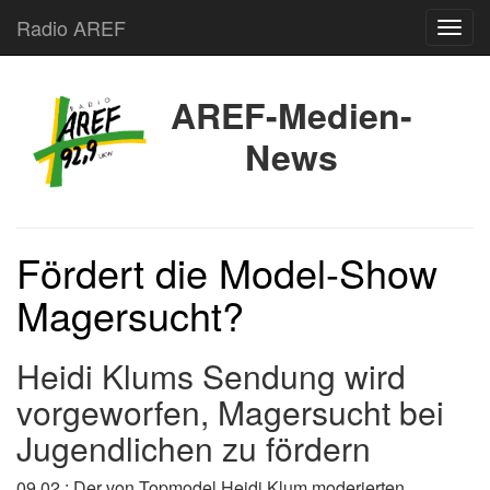
Radio AREF
Toggl
AREF-Medien-
News
Fördert die Model-Show
Magersucht?
Heidi Klums Sendung wird
vorgeworfen, Magersucht bei
Jugendlichen zu fördern
09.02.: Der von Topmodel Heidi Klum moderierten