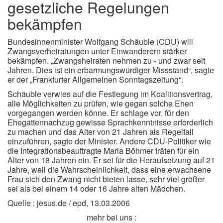
gesetzliche Regelungen
bekämpfen
Bundesinnenminister Wolfgang Schäuble (CDU) will
Zwangsverheiratungen unter Einwanderern stärker
bekämpfen. „Zwangsheiraten nehmen zu - und zwar seit
Jahren. Dies ist ein erbarmungswürdiger Missstand“, sagte
er der „Frankfurter Allgemeinen Sonntagszeitung“.
Schäuble verwies auf die Festlegung im Koalitionsvertrag,
alle Möglichkeiten zu prüfen, wie gegen solche Ehen
vorgegangen werden könne. Er schlage vor, für den
Ehegattennachzug gewisse Sprachkenntnisse erforderlich
zu machen und das Alter von 21 Jahren als Regelfall
einzuführen, sagte der Minister. Andere CDU-Politiker wie
die Integrationsbeauftragte Maria Böhmer träten für ein
Alter von 18 Jahren ein. Er sei für die Heraufsetzung auf 21
Jahre, weil die Wahrscheinlichkeit, dass eine erwachsene
Frau sich den Zwang nicht bieten lasse, sehr viel größer
sei als bei einem 14 oder 16 Jahre alten Mädchen.
Quelle : jesus.de / epd, 13.03.2006
mehr bei uns :