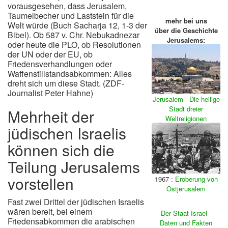
vorausgesehen, dass Jerusalem,
Taumelbecher und Laststein für die
mehr bei uns
Welt würde (Buch Sacharja 12, 1-3 der
über die Geschichte
Bibel). Ob 587 v. Chr. Nebukadnezar
Jerusalems:
oder heute die PLO, ob Resolutionen
der UN oder der EU, ob
Friedensverhandlungen oder
Waffenstillstandsabkommen: Alles
dreht sich um diese Stadt. (ZDF-
Journalist Peter Hahne)
Jerusalem - Die heilige
Stadt dreier
Mehrheit der
Weltreligionen
jüdischen Israelis
können sich die
Teilung Jerusalems
vorstellen
1967 :
Eroberung von
Ostjerusalem
Fast zwei Drittel der jüdischen Israelis
wären bereit, bei einem
Der Staat Israel -
Friedensabkommen die arabischen
Daten und Fakten