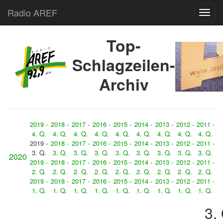
Radio AREF
Toggl
Top-
Schlagzeilen-
Archiv
2019 -
2018 -
2017 -
2016 -
2015 -
2014 -
2013 -
2012 -
2011 -
4. Q.
4. Q.
4. Q.
4. Q.
4. Q.
4. Q.
4. Q.
4. Q.
4. Q.
2019 -
2018 -
2017 -
2016 -
2015 -
2014 -
2013 -
2012 -
2011 -
3. Q.
3. Q.
3. Q.
3. Q.
3. Q.
3. Q.
3. Q.
3. Q.
3. Q.
2020
2019 -
2018 -
2017 -
2016 -
2015 -
2014 -
2013 -
2012 -
2011 -
2. Q.
2. Q.
2. Q.
2. Q.
2. Q.
2. Q.
2. Q.
2. Q.
2. Q.
2019 -
2018 -
2017 -
2016 -
2015 -
2014 -
2013 -
2012 -
2011 -
1. Q.
1. Q.
1. Q.
1. Q.
1. Q.
1. Q.
1. Q.
1. Q.
1. Q.
3.