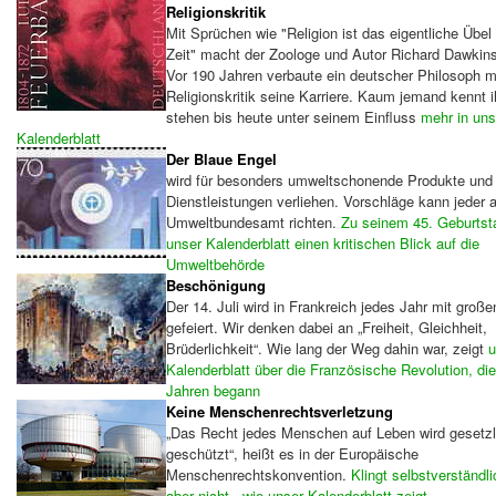
Religionskritik
Mit Sprüchen wie "Religion ist das eigentliche Übel
Zeit" macht der Zoologe und Autor Richard Dawkins
Vor 190 Jahren verbaute ein deutscher Philosoph m
Religionskritik seine Karriere. Kaum jemand kennt i
stehen bis heute unter seinem Einfluss
mehr in un
Kalenderblatt
Der Blaue Engel
wird für besonders umweltschonende Produkte und
Dienstleistungen verliehen. Vorschläge kann jeder 
Umweltbundesamt richten.
Zu seinem 45. Geburtsta
unser Kalenderblatt einen kritischen Blick auf die
Umweltbehörde
Beschönigung
Der 14. Juli wird in Frankreich jedes Jahr mit gro
gefeiert. Wir denken dabei an „Freiheit, Gleichheit,
Brüderlichkeit“. Wie lang der Weg dahin war, zeigt
u
Kalenderblatt über die Französische Revolution, di
Jahren begann
Keine Menschenrechtsverletzung
„Das Recht jedes Menschen auf Leben wird gesetzl
geschützt“, heißt es in der Europäische
Menschenrechtskonvention.
Klingt selbstverständli
aber nicht - wie unser Kalenderblatt zeigt