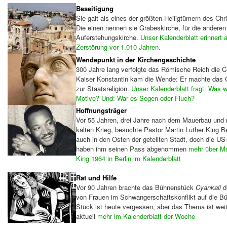
Beseitigung
Sie galt als eines der größten Heiligtümern des Chr
Die einen nennen sie Grabeskirche, für die anderen 
Auferstehungskirche.
Unser Kalenderblatt erinnert a
Zerstörung vor 1.010 Jahren.
Wendepunkt in der Kirchengeschichte
300 Jahre lang verfolgte das Römische Reich die Ch
Kaiser Konstantin kam die Wende: Er machte das 
zur Staatsreligion.
Unser Kalenderblatt fragt: Was 
Motive? Und: War es Segen oder Fluch?
Hoffnungsträger
Vor 55 Jahren, drei Jahre nach dem Mauerbau und 
kalten Krieg, besuchte Pastor Martin Luther King Ber
auch in den Osten der geteilten Stadt, doch die U
haben ihm seinen Pass abgenommen
mehr über Ma
King 1964 in Berlin im Kalenderblatt
Rat und Hilfe
Vor 90 Jahren brachte das Bühnenstück
Cyankali
di
von Frauen im Schwangerschaftskonflikt auf die B
Stück ist heute vergessen, aber das Thema ist weit
aktuell
mehr im Kalenderblatt der Woche