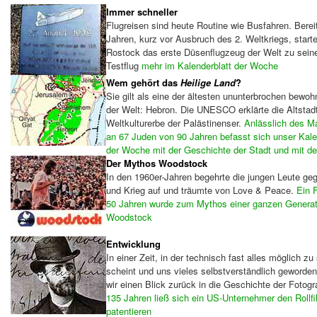
Immer schneller
Flugreisen sind heute Routine wie Busfahren. Berei
Jahren, kurz vor Ausbruch des 2. Weltkriegs, starte
Rostock das erste Düsenflugzeug der Welt zu sein
Testflug
mehr im Kalenderblatt der Woche
Wem gehört das
Heilige Land
?
Sie gilt als eine der ältesten ununterbrochen bewoh
der Welt: Hebron. Die UNESCO erklärte die Altsta
Weltkulturerbe der Palästinenser.
Anlässlich des M
an 67 Juden von 90 Jahren befasst sich unser Kale
der Woche mit der Geschichte der Stadt und mit de
Der Mythos Woodstock
In den 1960er-Jahren begehrte die jungen Leute g
und Krieg auf und träumte von Love & Peace.
Ein F
50 Jahren wurde zum Mythos einer ganzen Generat
Woodstock
Entwicklung
In einer Zeit, in der technisch fast alles möglich zu
scheint und uns vieles selbstverständlich geworden 
wir einen Blick zurück in die Geschichte der Fotogra
135 Jahren ließ sich ein US-Unternehmer den Rollf
patentieren