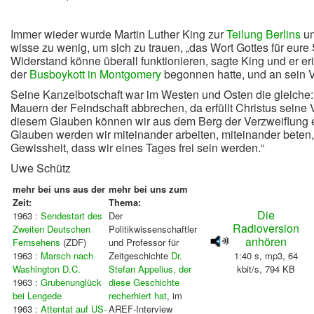
Immer wieder wurde Martin Luther King zur
Teilung Berlins
um
wisse zu wenig, um sich zu trauen, „das Wort Gottes für eure
Widerstand könne überall funktionieren, sagte King und er er
der
Busboykott in Montgomery
begonnen hatte, und an sein 
Seine Kanzelbotschaft war im Westen und Osten die gleiche
Mauern der Feindschaft abbrechen, da erfüllt Christus seine V
diesem Glauben können wir aus dem Berg der Verzweiflung e
Glauben werden wir miteinander arbeiten, miteinander beten, m
Gewissheit, dass wir eines Tages frei sein werden.“
Uwe Schütz
mehr bei uns aus der
mehr bei uns zum
Zeit:
Thema:
Die
1963 :
Sendestart des
Der
Radioversion
Zweiten Deutschen
Politikwissenschaftler
anhören
Fernsehens
(ZDF)
und Professor für
1963 :
Marsch nach
Zeitgeschichte
Dr.
1:40 s, mp3, 64
Washington D.C.
Stefan Appelius, der
kbit/s, 794 KB
1963 :
Grubenunglück
diese Geschichte
bei Lengede
recherhiert hat
, im
1963 :
Attentat auf US-
AREF-Interview