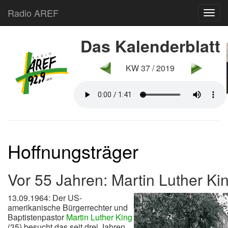
Radio AREF
Toggl
Das Kalenderblatt
KW 37 / 2019
Hoffnungsträger
Vor 55 Jahren: Martin Luther Ki
13.09.1964: Der US-
amerikanische Bürgerrechter und
Baptistenpastor
Martin Luther King
(35) besucht das seit drei Jahren