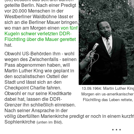
geteilte Berlin.
Nach einer Predigt
vor 20.000 Menschen in der
Westberliner Waldbühne lässt er
sich an die Berliner Mauer bringen,
wo man am Morgen einen
von fünf
Kugeln schwer verletzten DDR-
Flüchtling über die Mauer gerettet
hat.
Obwohl US-Behörden ihm - wohl
wegen des Zwischenfalls - seinen
Pass abgenommen haben, will
Martin Luther King wie geplant in
den sozialistischen Ostteil der
Stadt und lässt sich an den
Checkpoint Charlie fahren.
13.09.1964: Martin Luther King
Obwohl er nur seine Kreditkarte
Morgen ein us-amerikanischer
dabei hat, lassen die DDR-
Flüchtlling das Leben rettete
Grenzer ihn schließlich einreisen.
Nach seiner Ansprache in der
völlig überfüllten Marienkirche predigt er noch in einem kurzfr
Sophienkirche
.
(unten im Bild)
* * *