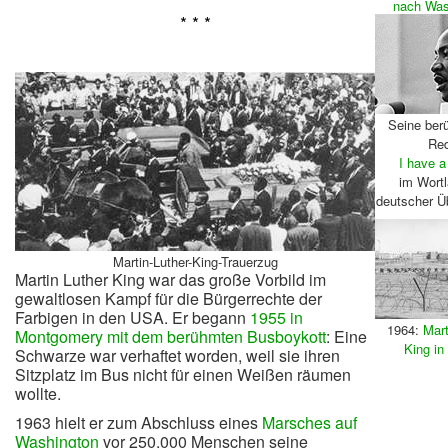
nach Was
* * *
Seine ber
Re
I have 
im Wortl
deutscher Ü
Martin-Luther-King-Trauerzug
Martin Luther King war das große Vorbild im
gewaltlosen Kampf für die Bürgerrechte der
Farbigen in den USA. Er begann
1955 in
1964:
Mart
Montgomery mit dem berühmten Busboykott
: Eine
King in 
Schwarze war verhaftet worden, weil sie ihren
Sitzplatz im Bus nicht für einen Weißen räumen
wollte.
1963 hielt er zum Abschluss eines
Marsches auf
Washington
vor 250.000 Menschen seine