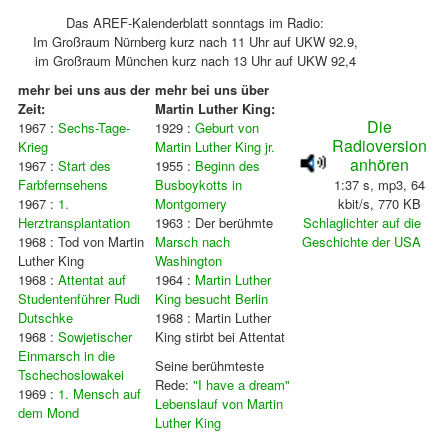
Das AREF-Kalenderblatt sonntags im Radio:
Im Großraum Nürnberg kurz nach 11 Uhr auf UKW 92.9,
im Großraum München kurz nach 13 Uhr auf UKW 92,4
mehr bei uns aus der
mehr bei uns über
Zeit:
Martin Luther King:
Die
1967 :
Sechs-Tage-
1929 :
Geburt von
Radioversion
Krieg
Martin Luther King jr.
anhören
1967 :
Start des
1955 :
Beginn des
Farbfernsehens
Busboykotts in
1:37 s, mp3, 64
1967 :
1.
Montgomery
kbit/s, 770 KB
Herztransplantation
1963 : Der berühmte
Schlaglichter auf die
1968 : Tod von Martin
Marsch nach
Geschichte der USA
Luther King
Washington
1968 :
Attentat auf
1964 :
Martin Luther
Studentenführer Rudi
King besucht Berlin
Dutschke
1968 : Martin Luther
1968 :
Sowjetischer
King stirbt bei Attentat
Einmarsch in die
Seine berühmteste
Tschechoslowakei
Rede:
"I have a dream"
1969 :
1. Mensch auf
Lebenslauf von Martin
dem Mond
Luther King