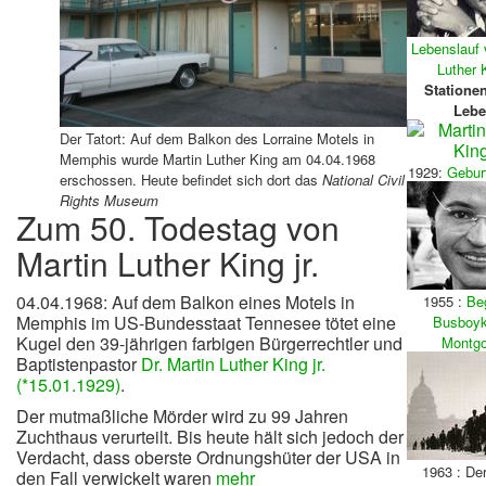
Lebenslauf 
Luther K
Statione
Lebe
Der Tatort: Auf dem Balkon des Lorraine Motels in
Memphis wurde Martin Luther King am 04.04.1968
1929:
Geburt
erschossen. Heute befindet sich dort das
National Civil
Rights Museum
Zum 50. Todestag von
Martin Luther King jr.
04.04.1968: Auf dem Balkon eines Motels in
1955 :
Be
Memphis im US-Bundesstaat Tennesee tötet eine
Busboyk
Kugel den 39-jährigen farbigen Bürgerrechtler und
Montg
Baptistenpastor
Dr. Martin Luther King jr.
(*15.01.1929)
.
Der mutmaßliche Mörder wird zu 99 Jahren
Zuchthaus verurteilt. Bis heute hält sich jedoch der
Verdacht, dass oberste Ordnungshüter der USA in
1963 : De
den Fall verwickelt waren
mehr