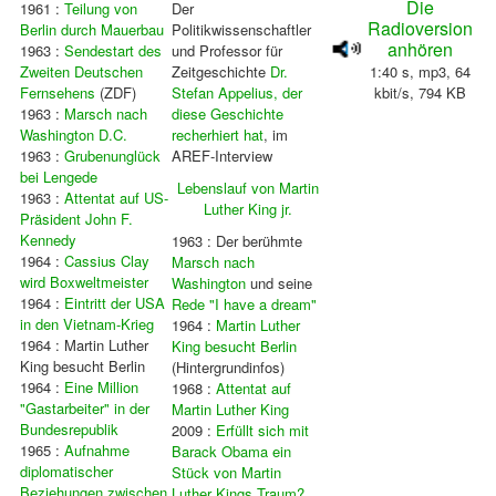
Die
1961 :
Teilung von
Der
Radioversion
Berlin durch Mauerbau
Politikwissenschaftler
anhören
1963 :
Sendestart des
und Professor für
Zweiten Deutschen
Zeitgeschichte
Dr.
1:40 s, mp3, 64
Fernsehens
(ZDF)
Stefan Appelius, der
kbit/s, 794 KB
1963 :
Marsch nach
diese Geschichte
Washington D.C.
recherhiert hat
, im
1963 :
Grubenunglück
AREF-Interview
bei Lengede
Lebenslauf von Martin
1963 :
Attentat auf US-
Luther King jr.
Präsident John F.
Kennedy
1963 : Der berühmte
1964 :
Cassius Clay
Marsch nach
wird Boxweltmeister
Washington
und seine
1964 :
Eintritt der USA
Rede "I have a dream"
in den Vietnam-Krieg
1964 :
Martin Luther
1964 : Martin Luther
King besucht Berlin
King besucht Berlin
(Hintergrundinfos)
1964 :
Eine Million
1968 :
Attentat auf
"Gastarbeiter" in der
Martin Luther King
Bundesrepublik
2009 :
Erfüllt sich mit
1965 :
Aufnahme
Barack Obama ein
diplomatischer
Stück von Martin
Beziehungen zwischen
Luther Kings Traum?