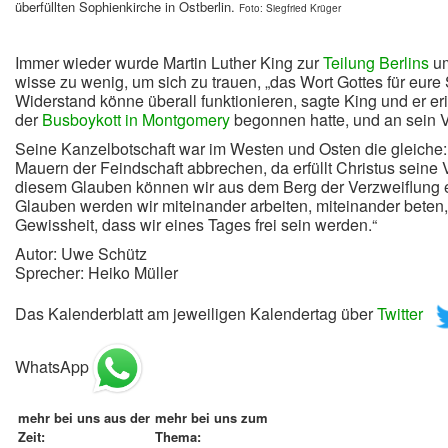
überfüllten Sophienkirche in Ostberlin.
Foto: Siegfried Krüger
Immer wieder wurde Martin Luther King zur
Teilung Berlins
um
wisse zu wenig, um sich zu trauen, „das Wort Gottes für eure
Widerstand könne überall funktionieren, sagte King und er er
der
Busboykott in Montgomery
begonnen hatte, und an sein 
Seine Kanzelbotschaft war im Westen und Osten die gleiche
Mauern der Feindschaft abbrechen, da erfüllt Christus seine V
diesem Glauben können wir aus dem Berg der Verzweiflung e
Glauben werden wir miteinander arbeiten, miteinander beten, m
Gewissheit, dass wir eines Tages frei sein werden.“
Autor: Uwe Schütz
Sprecher: Heiko Müller
Das Kalenderblatt am jeweiligen Kalendertag über
Twitter
WhatsApp
mehr bei uns aus der
mehr bei uns zum
Zeit:
Thema: