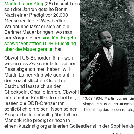
Martin Luther King
(35) besucht das
seit drei Jahren geteilte Berlin.
Nach einer Predigt vor 20.000
Menschen in der Westberliner
Waldbühne lässt er sich an die
Berliner Mauer bringen, wo man
am Morgen einen
von fünf Kugeln
schwer verletzten DDR-Flüchtling
über die Mauer gerettet
hat.
Obwohl US-Behörden ihm - wohl
wegen des Zwischenfalls - seinen
Pass abgenommen haben, will
Martin Luther King wie geplant in
den sozialistischen Ostteil der
Stadt und lässt sich an den
Checkpoint Charlie fahren.
Obwohl
er nur seine Kreditkarte dabei hat,
13.09.1964: Martin Luther Kin
lassen die DDR-Grenzer ihn
Morgen ein us-amerikanische
schließlich einreisen. Nach seiner
Flüchtlling das Leben rettet
Ansprache in der völlig überfüllten
Marienkirche predigt er noch in
einem kurzfristig organisierten Gottesdienst in der Sophienki