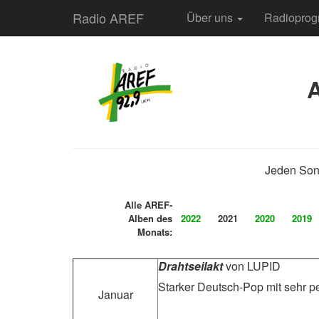
Radio AREF
Über uns
Radiopro
Jeden Sonn
Alle AREF-
Alben des
2022
2021
2020
2019
Monats:
Drahtseilakt
von LUPID
Starker Deutsch-Pop mit sehr p
Januar