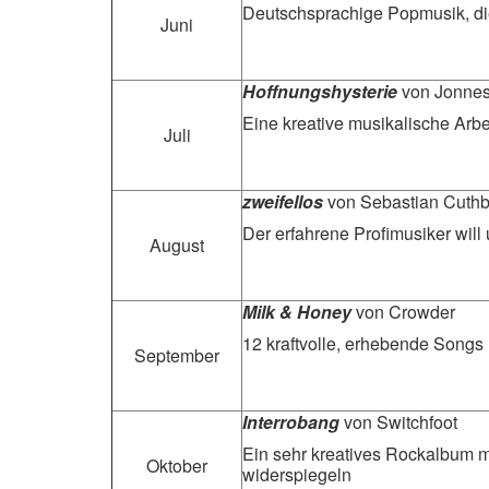
Deutschsprachige Popmusik, die
Juni
Hoffnungshysterie
von Jonne
Eine kreative musikalische Arbe
Juli
zweifellos
von Sebastian Cuthb
Der erfahrene Profimusiker wil
August
Milk & Honey
von Crowder
12 kraftvolle, erhebende Songs
September
Interrobang
von Switchfoot
Ein sehr kreatives Rockalbum m
Oktober
widerspiegeln