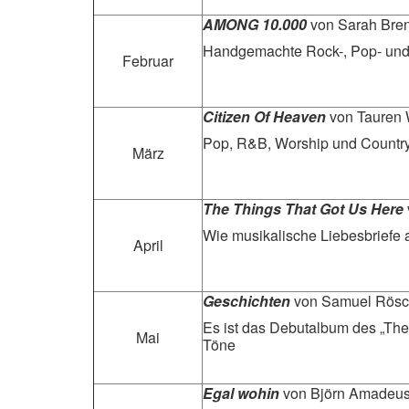
AMONG 10.000
von Sarah Bre
Handgemachte Rock-, Pop- und 
Februar
Citizen Of Heaven
von Tauren 
Pop, R&B, Worship und Country 
März
The Things That Got Us Here
Wie musikalische Liebesbriefe 
April
Geschichten
von Samuel Rös
Es ist das Debutalbum des „The
Mai
Töne
Egal wohin
von Björn Amadeu