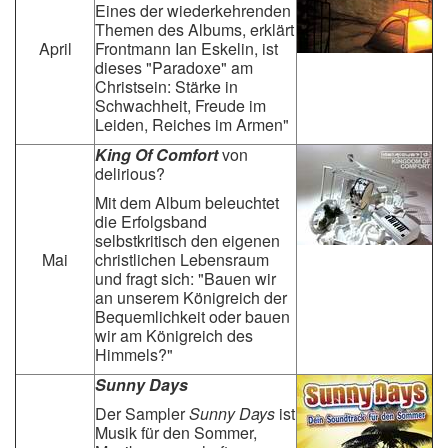
Eines der wiederkehrenden
Themen des Albums, erklärt
April
Frontmann Ian Eskelin, ist
dieses "Paradoxe" am
Christsein: Stärke in
Schwachheit, Freude im
Leiden, Reiches im Armen"
King Of Comfort
von
delirious?
Mit dem Album beleuchtet
die Erfolgsband
selbstkritisch den eigenen
Mai
christlichen Lebensraum
und fragt sich: "Bauen wir
an unserem Königreich der
Bequemlichkeit oder bauen
wir am Königreich des
Himmels?"
Sunny Days
Der Sampler
Sunny Days
ist
Musik für den Sommer,