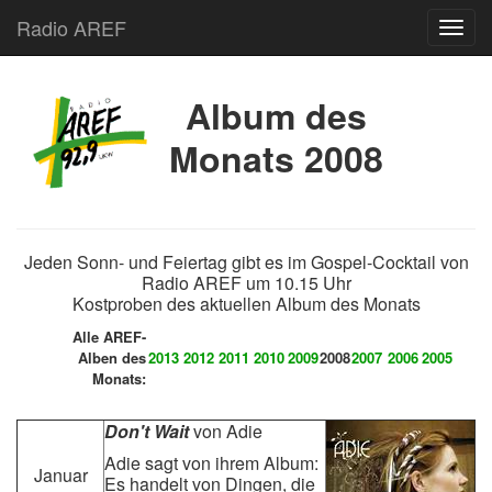
Radio AREF
Toggl
Album des
Monats 2008
Jeden Sonn- und Feiertag gibt es im Gospel-Cocktail von
Radio AREF um 10.15 Uhr
Kostproben des aktuellen Album des Monats
Alle AREF-
Alben des
2013
2012
2011
2010
2009
2008
2007
2006
2005
Monats:
Don't Wait
von Adie
Adie sagt von ihrem Album:
Januar
Es handelt von Dingen, die