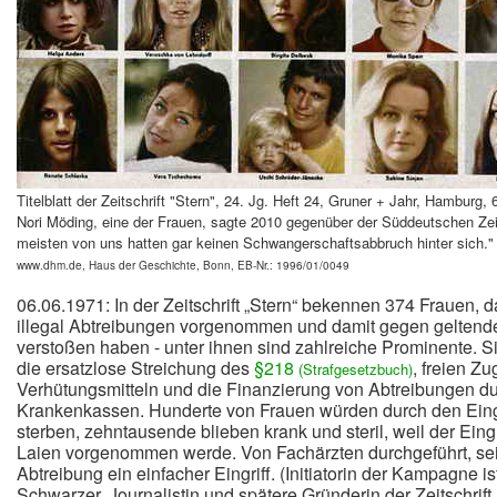
Titelblatt der Zeitschrift "Stern", 24. Jg. Heft 24, Gruner + Jahr, Hamburg, 
Nori Möding, eine der Frauen, sagte 2010 gegenüber der Süddeutschen Zei
meisten von uns hatten gar keinen Schwangerschaftsabbruch hinter sich.
www.dhm.de, Haus der Geschichte, Bonn, EB-Nr.: 1996/01/0049
06.06.1971: In der Zeitschrift „Stern“ bekennen 374 Frauen, d
illegal Abtreibungen vorgenommen und damit gegen geltend
verstoßen haben - unter ihnen sind zahlreiche Prominente. Si
die ersatzlose Streichung des
§218
, freien Z
(Strafgesetzbuch)
Verhütungsmitteln und die Finanzierung von Abtreibungen du
Krankenkassen. Hunderte von Frauen würden durch den Eing
sterben, zehntausende blieben krank und steril, weil der Eingr
Laien vorgenommen werde. Von Fachärzten durchgeführt, se
Abtreibung ein einfacher Eingriff. (Initiatorin der Kampagne is
Schwarzer, Journalistin und spätere Gründerin der Zeitschrif