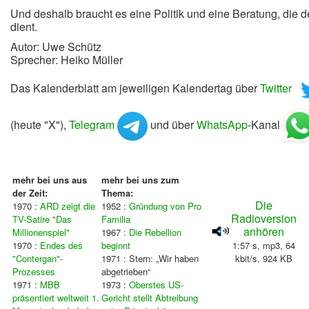
Und deshalb braucht es eine Politik und eine Beratung, die
dient.
Autor: Uwe Schütz
Sprecher: Heiko Müller
Das Kalenderblatt am jeweiligen Kalendertag über
Twitter
(heute "X"),
Telegram
und über
WhatsApp
-Kanal
mehr bei uns aus
mehr bei uns zum
der Zeit:
Thema:
Die
1970 :
ARD zeigt die
1952 :
Gründung von Pro
Radioversion
TV-Satire "Das
Familia
anhören
Millionenspiel"
1967 :
Die Rebellion
1970 :
Endes des
beginnt
1:57 s, mp3, 64
"Contergan"-
1971 : Stern: „Wir haben
kbit/s, 924 KB
Prozesses
abgetrieben“
1971 :
MBB
1973 :
Oberstes US-
präsentiert weltweit 1.
Gericht stellt Abtreibung