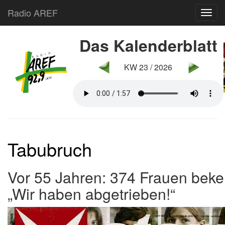
Radio AREF
Toggl
Das Kalenderblatt
KW 23 / 2026
Tabubruch
Vor 55 Jahren: 374 Frauen bek
„
Wir haben abgetrieben!
“