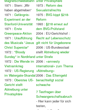
Magnetschwebebahn
unter Privatsphäre
1971 : Stern: „Wir
1973 :
Reform des
haben abgetrieben“
Sexualstrafrechts
1971 :
Gefängnis-
1975 :
BVG kippt $218-
Experiment an der
Reform
Stanford-Universität
1993 :
§218 erneut auf
1971 :
Erste
dem BVG-Prüfstand
Greenpeace-Aktion
2004 : EU-Gerichtshof :
1971 :
Uraufführung
Recht auf Lebensschutz
des Musicals "Jesus
gilt nicht für Ungeborene
Christ Superstar"
2006 : US-Bundesstaat
1972 :
"Bloody
stellt
Abtreibung wieder
Sunday" in Nordirland
unter Strafe
1972 :
Die Wende im
2006 :
»amnesty
Vietnamkrieg
international« zum Thema
1972 :
US-Regierung
»Abtreibung«
im Watergate-Skandal
2006 :
Das Elterngeld
1973 :
Oberstes US-
benachteiligt sozial
Gericht stellt
schwache
Abtreibung unter
7 Testfragen über
Privatsphäre
Schwangerschaftsabruch
- Hier kann jeder für sich
testen,