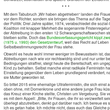
* * *
Mit dem Tabubruch „Wir haben abgetrieben“ landen die Fraue
vor dem Richter, sondern sie bringen das Thema auf die Ta
der Politik: Drei Jahre später, 1974, verabschiedet die sozial-
Koalition mit knapper Mehrheit die sogenannte Fristenregelu
der Abtreibung in den ersten 12 Schwangerschaftswochen str
bleiben sollte. Doch das
Bundesverfassungsgericht kippt zw
(1975 u. 1993) den Gesetzentwurf
, weil das Recht auf Leben
Selbstbestimmungsrecht der Frau stehe.
Obwohl es heute wohl immer weniger im Bewusstsein ist, da
Abtreibungen nach wie vor rechtswidrig sind und nur unter b
Bedingungen straffrei, steigt heute die Bereitschaft, ein unge
Kind zu behalten.
Selbst manche einst radikale Feministin hat
Einstellung gegenüber dem Leben grundlegend verändert, 
sie Mutter geworden ist.
So bittet 2015 eine ehemalige Ultrafeministin, die sich einst 
oben ohne, mit Dornenkrone und eine andere junge Frau küs
das Kreuz einer Kirche stellte, Christen um Vergebung. Sie v
es mit dem Appell: „Bitte, ihr Frauen, die ihr so verzweifelt se
überlegt abzutreiben, denkt gut darüber nach. Ich bereue es 
ich es getan habe. Ich möchte nicht, dass euch das Gleiche pa