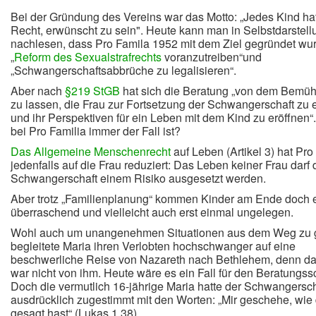
Bei der Gründung des Vereins war das Motto: „Jedes Kind hat
Recht, erwünscht zu sein". Heute kann man in Selbstdarstel
nachlesen, dass Pro Famila 1952 mit dem Ziel gegründet wur
„
Reform des Sexualstrafrechts
voranzutreiben“und
„Schwangerschaftsabbrüche zu legalisieren“.
Aber nach
§219 StGB
hat sich die Beratung „von dem Bemüh
zu lassen, die Frau zur Fortsetzung der Schwangerschaft zu 
und ihr Perspektiven für ein Leben mit dem Kind zu eröffnen“
bei Pro Familia immer der Fall ist?
Das Allgemeine Menschenrecht
auf Leben (Artikel 3) hat Pro
jedenfalls auf die Frau reduziert: Das Leben keiner Frau darf
Schwangerschaft einem Risiko ausgesetzt werden.
Aber trotz „Familienplanung“ kommen Kinder am Ende doch 
überraschend und vielleicht auch erst einmal ungelegen.
Wohl auch um unangenehmen Situationen aus dem Weg zu 
begleitete Maria ihren Verlobten hochschwanger auf eine
beschwerliche Reise von Nazareth nach Bethlehem, denn da
war nicht von ihm. Heute wäre es ein Fall für den Beratungss
Doch die vermutlich 16-jährige Maria hatte der Schwangersch
ausdrücklich zugestimmt mit den Worten: „Mir geschehe, wie
gesagt hast“ (Lukas 1,38)