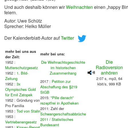
Und auch deshalb können wir
Weihnachten
einen „happy Bir
feiern.
Autor: Uwe Schütz
Sprecher: Heiko Müller
Der Kalenderblatt-Autor auf
Twitter
mehr bei uns aus
mehr bei uns:
der Zeit:
Die
1952 :
Die Weihnachtsgeschichte
Radioversion
Mutterschutzgesetz
im historischen
anhören
1952 :
1. Bild-
Zusammenhang
Zeitung
2:07 s, mp3, 64
2017 :
Petition zur
1952 :
3x
kbit/s, 999 KB
Abschaffung des §219
Olympisches Gold
StGB
für Emil Zatopek
2015:
"Pille danach"
1952 : Gründung von
rezeptfrei in Apotheken
Pro Familia
2011: Zahl der
1953 :
Tod von Stalin
Schwangerschaftsabbrüche
1953 :
2011 /
Statistisches
Vertriebenengesetz
Bundesamt
1953 :
Kinsey-Report