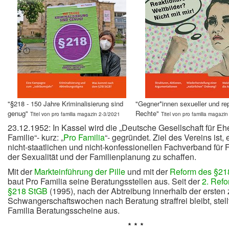
"§218 - 150 Jahre Kriminalisierung sind
"Gegner*innen sexueller und re
genug"
Rechte"
Titel von pro familia magazin 2-3/2021
Titel von pro familia magazi
23.12.1952: In Kassel wird die „Deutsche Gesellschaft für Eh
Familie“- kurz: „
Pro Familia
“- gegründet. Ziel des Vereins ist,
nicht-staatlichen und nicht-konfessionellen Fachverband für 
der Sexualität und der Familienplanung zu schaffen.
Mit der
Markteinführung der Pille
und mit der
Reform des §21
baut Pro Familia seine Beratungsstellen aus. Seit der
2. Ref
§218 StGB
(1995), nach der Abtreibung innerhalb der ersten 
Schwangerschaftswochen nach Beratung straffrei bleibt, stell
Familia Beratungsscheine aus.
* * *