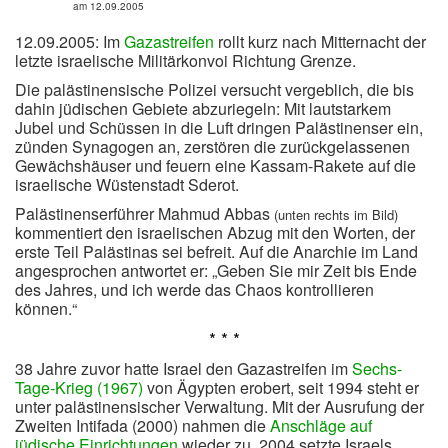
am 12.09.2005
12.09.2005: Im
Gazastreifen
rollt kurz nach Mitternacht der
letzte israelische Militärkonvoi Richtung Grenze.
Die palästinensische Polizei versucht vergeblich, die bis
dahin jüdischen Gebiete abzuriegeln: Mit lautstarkem
Jubel und Schüssen in die Luft dringen Palästinenser ein,
zünden Synagogen an, zerstören die zurückgelassenen
Gewächshäuser und feuern eine Kassam-Rakete auf die
israelische Wüstenstadt Sderot.
Palästinenserführer Mahmud Abbas
(unten rechts im Bild)
kommentiert den israelischen Abzug mit den Worten, der
erste Teil Palästinas sei befreit. Auf die Anarchie im Land
angesprochen antwortet er: „Geben Sie mir Zeit bis Ende
des Jahres, und ich werde das Chaos kontrollieren
können.“
* * *
38 Jahre zuvor hatte Israel den Gazastreifen im
Sechs-
Tage-Krieg (1967)
von Ägypten erobert, seit 1994 steht er
unter palästinensischer Verwaltung. Mit der Ausrufung der
Zweiten Intifada (2000) nahmen die
Anschläge auf
jüdische Einrichtungen
wieder zu. 2004 setzte Israels