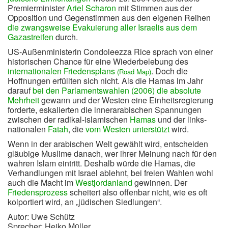
Premierminister
Ariel Scharon
mit Stimmen aus der
Opposition und Gegenstimmen aus den eigenen Reihen
die zwangsweise Evakuierung aller Israelis aus dem
Gazastreifen
durch.
US-Außenministerin Condoleezza Rice sprach von einer
historischen Chance für eine Wiederbelebung des
internationalen Friedensplans
. Doch die
(Road Map)
Hoffnungen erfüllten sich nicht. Als die Hamas im Jahr
darauf
bei den Parlamentswahlen (2006) die absolute
Mehrheit
gewann und der Westen eine Einheitsregierung
forderte, eskalierten die innerarabischen Spannungen
zwischen der radikal-islamischen
Hamas
und der links-
nationalen
Fatah
, die
vom Westen unterstützt
wird.
Wenn in der arabischen Welt gewählt wird, entscheiden
gläubige Muslime danach, wer ihrer Meinung nach für den
wahren Islam eintritt. Deshalb würde die Hamas, die
Verhandlungen mit Israel ablehnt, bei freien Wahlen wohl
auch die Macht im
Westjordanland
gewinnen. Der
Friedensprozess
scheitert also offenbar nicht, wie es oft
kolportiert wird, an „jüdischen Siedlungen“.
Autor: Uwe Schütz
Sprecher: Heiko Müller