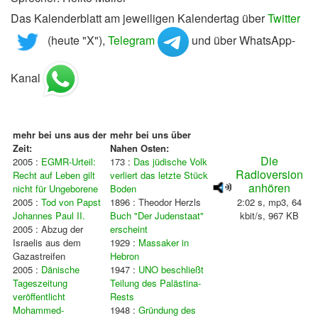
Das Kalenderblatt am jeweiligen Kalendertag über
Twitter
(heute "X"),
Telegram
und über WhatsApp-
Kanal
mehr bei uns aus der
mehr bei uns über
Zeit:
Nahen Osten:
Die
2005 :
EGMR-Urteil:
173 :
Das jüdische Volk
Radioversion
Recht auf Leben gilt
verliert das letzte Stück
anhören
nicht für Ungeborene
Boden
2005 :
Tod von Papst
1896 : Theodor Herzls
2:02 s, mp3, 64
Johannes Paul II.
Buch "Der Judenstaat"
kbit/s, 967 KB
2005 : Abzug der
erscheint
Israelis aus dem
1929 :
Massaker in
Gazastreifen
Hebron
2005 :
Dänische
1947 :
UNO beschließt
Tageszeitung
Teilung des Palästina-
veröffentlicht
Rests
Mohammed-
1948 :
Gründung des