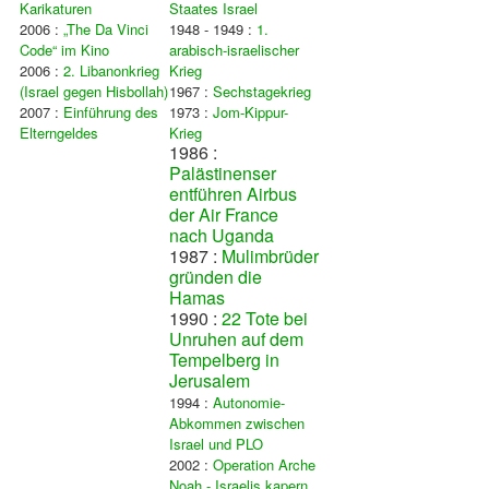
Karikaturen
Staates Israel
2006 :
„The Da Vinci
1948 - 1949 :
1.
Code“ im Kino
arabisch-israelischer
2006 :
2. Libanonkrieg
Krieg
(Israel gegen Hisbollah)
1967 :
Sechstagekrieg
2007 :
Einführung des
1973 :
Jom-Kippur-
Elterngeldes
Krieg
1986 :
Palästinenser
entführen Airbus
der Air France
nach Uganda
1987 :
Mulimbrüder
gründen die
Hamas
1990 :
22 Tote bei
Unruhen auf dem
Tempelberg in
Jerusalem
1994 :
Autonomie-
Abkommen zwischen
Israel und PLO
2002 :
Operation Arche
Noah - Israelis kapern