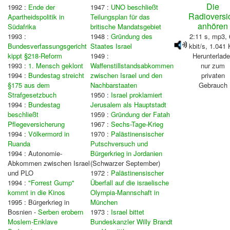
Die
1992 :
Ende der
1947 :
UNO beschließt
Radioversi
Apartheidspolitik in
Teilungsplan für das
anhören
Südafrika
britische Mandatsgebiet
1993 :
1948 :
Gründung des
2:11 s, mp3, 
Bundesverfassungsgericht
Staates Israel
kbit/s, 1.041
kippt §218-Reform
1949 :
Herunterlad
1993 :
1. Mensch geklont
Waffenstillstandsabkommen
nur zum
1994 :
Bundestag streicht
zwischen Israel und den
privaten
§175 aus dem
Nachbarstaaten
Gebrauch
Strafgesetzbuch
1950 :
Israel proklamiert
1994 :
Bundestag
Jerusalem als Hauptstadt
beschließt
1959 :
Gründung der Fatah
Pflegeversicherung
1967 :
Sechs-Tage-Krieg
1994 :
Völkermord in
1970 :
Palästinensischer
Ruanda
Putschversuch und
1994 : Autonomie-
Bürgerkrieg in Jordanien
Abkommen zwischen Israel
(Schwarzer September)
und PLO
1972 :
Palästinensischer
1994 :
"Forrest Gump"
Überfall auf die israelische
kommt in die Kinos
Olympia-Mannschaft in
1995 : Bürgerkrieg in
München
Bosnien -
Serben erobern
1973 :
Israel bittet
Moslem-Enklave
Bundeskanzler Willy Brandt