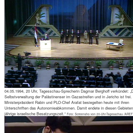
04.05.1994, 20 Uhr, Tagesschau-Sprecherin Dagmar Berghoff verkündet: „
Selbstverwaltung der Palästinenser im Gazastreifen und in Jericho ist frei. 
Ministerpräsident Rabin und PLO-Chef Arafat besiegelten heute mit ihren
Unterschriften das Autonomieabkommen. Damit endete in diesen Gebieten
jährige israelische Besatzungszeit.“
Foto: Screensho von 20-Uhr-Tagesschau /AREF