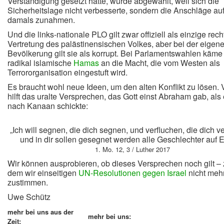
Verständigung gesetzt hatte, wurde abgewählt, weil sich die
Sicherheitslage nicht verbesserte, sondern die Anschläge auf 
damals zunahmen.
Und die links-nationale PLO gilt zwar offiziell als einzige re
Vertretung des palästinensischen Volkes, aber bei der eigen
Bevölkerung gilt sie als korrupt. Bei Parlamentswahlen käme
radikal islamische
Hamas
an die Macht, die vom Westen als
Terrororganisation eingestuft wird.
Es braucht wohl neue Ideen, um den alten Konflikt zu lösen. V
hilft das uralte Versprechen, das Gott einst Abraham gab, als 
nach Kanaan schickte:
„Ich will segnen, die dich segnen, und verfluchen, die dich v
und in dir sollen gesegnet werden alle Geschlechter auf E
1. Mo. 12, 3 / Luther 2017
Wir können ausprobieren, ob dieses Versprechen noch gilt – z
dem wir einseitigen
UN-Resolutionen gegen Israel
nicht meh
zustimmen.
Uwe Schütz
mehr bei uns aus der
mehr bei uns:
Zeit: