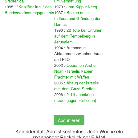
Srebrenica
um Vermittlung
1995 :
"Kruzifix-Urteil" des
1973 :
Jom-Kippur-Krieg
Bundesverfassungsgerichts
1987 :
Beginn der 1.
Intifada und Gründung der
Hamas
1990 :
22 Tote bei Unruhen
auf dem Tempelberg in
Jerusalem
1994 : Autonomie-
Abkommen zwischen Israel
und PLO
2002 :
Operation Arche
Noah - Israelis kapern
Frachter mit Waffen
2005 :
Abzug der Israelis
aus dem Gaza-Streifen
2006 :
2. Libanonkrieg
(Israel gegen Hisbollah)
Abonnieren
Kalenderblatt-Abo ist kostenlos - Jede Woche ein
spannender Rückblick per E-Mail