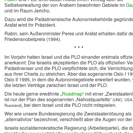
Selbstverwaltung der von Arabern bewohnten Gebiete im
Gaz
und im Raum Jericho.
Dazu wird die Palästinensische Autonomiebehörde gegründe
Arafat wird ihr Präsident.
Rabin, sein Außenminister Peres und Arafat erhalten dafür d
Friedensnobelpreis (1994).
* * *
Im Vorjahr hatten Israel und die PLO einander erstmals offizie
anerkannt: Die Israelis akzeptierten die PLO als offiziellen Ver
Palästinenser und die PLO verpflichtete sich, die Vernichtung
aus ihrer Charta zu streichen.
Aber das sogenannte Oslo I 1
Oslo II 1995, in dem die Autonomiegebiete erweitert wurden,
die letzten Verträge zwischen Israel und der PLO.
Die heute gerne erwähnte „
Roadmap
“ mit einer „Zweistaaten
ist nur der Plan des sogenannten „Nahostquartetts“
(UNO, USA
, bei dem Israel und die PLO nicht mitspielen.
Russland)
Wer wie unsere Bundesregierung die Zweistaatenlösung als
„alternativlos“ bezeichnet, verschließt aber die Augen vor der 
Israels sozialdemokratische Regierung (Arbeiterpartei), die 