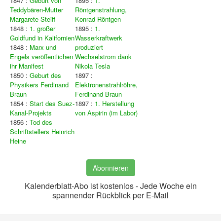
1847 :
Geburt von
1895 :
1.
Teddybären-Mutter
Röntgenstrahlung,
Margarete Steiff
Konrad Röntgen
1848 :
1. großer
1895 :
1.
Goldfund in Kalifornien
Wasserkraftwerk
1848 :
Marx und
produziert
Engels veröffentlichen
Wechselstrom dank
ihr Manifest
Nikola Tesla
1850 :
Geburt des
1897 :
Physikers Ferdinand
Elektronenstrahlröhre,
Braun
Ferdinand Braun
1854 :
Start des Suez-
1897 :
1. Herstellung
Kanal-Projekts
von Aspirin (im Labor)
1856 :
Tod des
Schriftstellers Heinrich
Heine
Abonnieren
Kalenderblatt-Abo ist kostenlos - Jede Woche ein
spannender Rückblick per E-Mail