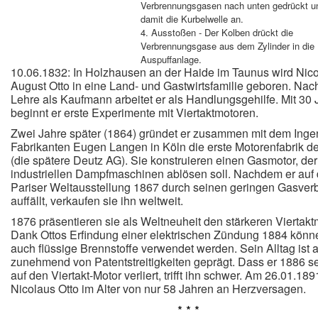
Verbrennungsgasen nach unten gedrückt un
damit die Kurbelwelle an.
4. Ausstoßen - Der Kolben drückt die
Verbrennungsgase aus dem Zylinder in die
Auspuffanlage.
10.06.1832: In Holzhausen an der Haide im Taunus wird Nic
August Otto in eine Land- und Gastwirtsfamilie geboren. Nac
Lehre als Kaufmann arbeitet er als Handlungsgehilfe. Mit 30
beginnt er erste Experimente mit Viertaktmotoren.
Zwei Jahre später (1864) gründet er zusammen mit dem Inge
Fabrikanten Eugen Langen in Köln die erste Motorenfabrik de
(die spätere Deutz AG). Sie konstruieren einen Gasmotor, der
industriellen Dampfmaschinen ablösen soll. Nachdem er auf 
Pariser Weltausstellung 1867 durch seinen geringen Gasver
auffällt, verkaufen sie ihn weltweit.
1876 präsentieren sie als Weltneuheit den stärkeren Viertakt
Dank Ottos Erfindung einer elektrischen Zündung 1884 könne
auch flüssige Brennstoffe verwendet werden. Sein Alltag ist 
zunehmend von Patentstreitigkeiten geprägt. Dass er 1886 se
auf den Viertakt-Motor verliert, trifft ihn schwer. Am 26.01.1891
Nicolaus Otto im Alter von nur 58 Jahren an Herzversagen.
* * *