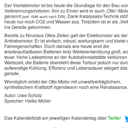
Der Viertaktmotor ist bis heute die Grundlage für den Bau vo
Verbrennungsmotoren. Ihm zu Ehren wird er auch „Otto“-Moto
genannt
. Dank Katalysator-Technik stöß
(seit 1946 auch nach DIN)
heute nur noch CO2 und Wasser aus. Trotzdem ist er als „Ver
ins Gerede gekommen.
Bereits zu Nicolaus Ottos Zeiten galt der Elektromotor als der
Antriebsmotor. Er ist einfach, robust, wartungsarm und bietet
Fahreigenschaften. Doch damals wie heute sind die
wiederaufladbaren Batterien trotz Weiterentwicklung groß, s
teuer.
Hohe Ladeströme an der Autobahnraststätte verkürzen
Wartezeit, die Batterie übersteht diese Tortour jedoch nur dur
aufwendige Kühlung. Effizienz und Lebensdauer steigert das 
gerade.
Womöglich erlebt der Otto-Motor mit umweltverträglichem,
synthetischem Kraftstoff irgendwann noch eine Renaissance.
Autor: Uwe Schütz
Sprecher: Heiko Müller
Das Kalenderblatt am jeweiligen Kalendertag über
Twitter