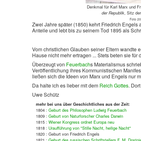
Denkmal für Karl Marx und F
der Republik
, Sitz de
Foto 20
Zwei Jahre später (1850) kehrt Friedrich Engels 
Anteile und lebt bis zu seinem Tod 1895 als Schri
Vom christlichen Glauben seiner Eltern wandte er
Hause nicht mehr ertragen ... Stets beten sie fü
Überzeugt von
Feuerbach
s Materialismus schrie
Veröffentlichung ihres Kommunistischen Manifests
ließen sich die Ideen von Marx und Engels nur m
Da halte ich es lieber mit dem
Reich Gottes
. Dort
Uwe Schütz
mehr bei uns über Geschichtliches aus der Zeit:
1804 :
Geburt des Philosophen Ludwig Feuerbach
1809 :
Geburt von Naturforscher Charles Darwin
1815 :
Wiener Kongress ordnet Europa neu
1818 :
Uraufführung von "Stille Nacht, heilige Nacht"
1820 : Geburt von Friedrich Engels
1821 :
Geburt des russischen Schriftstellers F. M. Dostoj