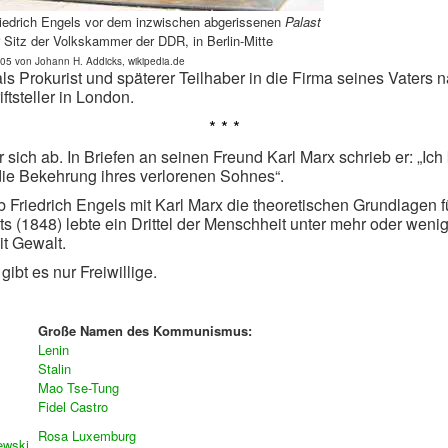
riedrich Engels vor dem inzwischen abgerissenen
Palast
r Sitz der Volkskammer der DDR, in Berlin-Mitte
05 von Johann H. Addicks, wikipedia.de
als Prokurist und späterer Teilhaber in die Firma seines Vaters 
ftsteller in London.
* * *
 sich ab. In Briefen an seinen Freund Karl Marx schrieb er: „Ich
r die Bekehrung ihres verlorenen Sohnes“.
b Friedrich Engels mit Karl Marx die theoretischen Grundlagen
 (1848) lebte ein Drittel der Menschheit unter mehr oder wenige
it Gewalt.
 gibt es nur Freiwillige.
Große Namen des Kommunismus:
Lenin
Stalin
Mao Tse-Tung
Fidel Castro
Rosa Luxemburg
ewski