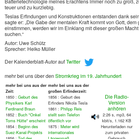
Batterietechnologie meines Erachtens immer noch zu groß, z
teuer und zu kurzlebig.
Teslas Erfindungen und Konstruktionen entstanden dank sein
sagte er: „Die Gabe der mentalen Kraft kommt von Gott, dem 
einstimmen, werden wir im Einklang mit dieser großen Macht s
suchen.“
Autor: Uwe Schütz
Sprecher: Heiko Müller
Der Kalenderblatt-Autor auf
Twitter
mehr bei uns über den
Stromkrieg im 19. Jahrhundert
mehr bei uns aus der
mehr bei uns aus der
Zeit:
großen Erfinderzeit:
Die Radio-
1850 :
Geburt des
1856 : Geburt des
Version
Physikers Karl
Erfinders Nikola Tesla
anhören
Ferdinand Braun
1861 :
Philipp Reis
1852 :
Buch "Onkel
stellt sein Telefon
2:26 s, mp3, 64
Toms Hütte" erscheint
öffentlich vor
kbit/s, 1.162 KB
1854 :
Beginn des
1875 :
Meter wird
Herunterladen nur
Suez-Kanal-Projekts
internationales
zum privaten
1856 :
Tod des
Längenmaß
Gebrauch