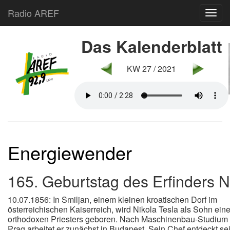
Radio AREF
Toggl
Das Kalenderblatt
KW 27 / 2021
Energiewender
165. Geburtstag des Erfinders N
10.07.1856: In Smiljan, einem kleinen kroatischen Dorf im
österreichischen Kaiserreich, wird Nikola Tesla als Sohn eine
orthodoxen Priesters geboren. Nach Maschinenbau-Studium 
Prag arbeitet er zunächst in Budapest. Sein Chef entdeckt se