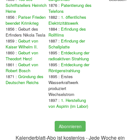
Schriftstellers Heinrich
1876 :
Patentierung des
Heine
Telefons
1856 :
Pariser Frieden
1882 :
1. öffentliches
beendet Krimkrieg
Elektrizitätswerk
1856 : Geburt des
1884 :
Erfindung des
Erfinders Nikola Tesla
Rollfilms
1859 :
Geburt von
1887 :
Erfindung der
Kaiser Wilhelm II.
Schallplatte
1860 :
Geburt von
1895 :
Entdeckung der
Theodort Herzl
radioaktiven Strahlung
1861 :
Geburt von
1895 :
Entdeckung der
Robert Bosch
Röntgenstrahlung
1871 :
Gründung des
1895 : Erstes
Deutschen Reichs
Wasserkraftwerk
produziert
Wechselstrom
1897 :
1. Herstellung
von Aspirin (im Labor)
Abonnieren
Kalenderblatt-Abo ist kostenlos - Jede Woche ein