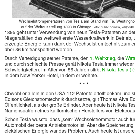
Wechselstromgeneratoren von Tesla am Stand von Fa. Westingh
auf der Weltausstellung 1893 in Chicago
Foto: public domain, wikipedia
1895 geht unter Verwendung von neun Tesla-Patenten an de
Niagarafällen das weltweit erste Wasserkraftwerk in Betrieb, 
erzeugte Energie kann dank der Wechselstromtechnik zum e
über 36 km transportiert werden.
Durch Verteidigung seiner Patente, den
1. Weltkrieg
, die
Wirt
und durch schlechte Presse gerät Nikola Tesla immer wieder i
Schwierigkeiten. Im Alter von 86 Jahren stirbt
Nikola Tesla ( (
in dem New Yorker Hotel, in dem er wohnte.
* * *
Obwohl er allein in den USA 112 Patente erteilt bekam und 
Edisons Gleichstromtechnik durchsetzte, gilt Thomas Alva Ed
Öffentlichkeit als der große Erfinder.
Aber heute ist Nikola Te
Namenspatron eines kalifornischen Herstellers von Elektroau
Schon Tesla wusste, dass „sein“ Wechselstrommotor auch fü
Automobil der beste Antriebsmotor ist. Aber die Speicherung
elektrischen Energie war das Problem. Auch heute ist unsere