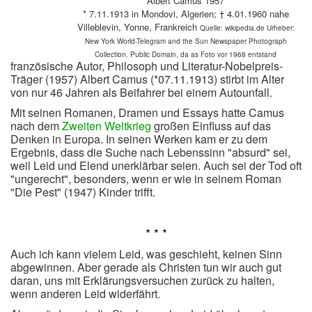
Albert Camus 1957
* 7.11.1913 in Mondovi, Algerien; † 4.01.1960 nahe
Villeblevin, Yonne, Frankreich
Quelle: wikipedia.de Urheber:
New York World-Telegram and the Sun Newspaper Photograph
Collection. Public Domain, da as Foto vor 1968 entstand
französische Autor, Philosoph und Literatur-Nobelpreis-
Träger (1957) Albert Camus (*07.11.1913) stirbt im Alter
von nur 46 Jahren als Beifahrer bei einem Autounfall.
Mit seinen Romanen, Dramen und Essays hatte Camus
nach dem
Zweiten Weltkrieg
großen Einfluss auf das
Denken in Europa. In seinen Werken kam er zu dem
Ergebnis, dass die Suche nach Lebenssinn "absurd" sei,
weil Leid und Elend unerklärbar seien. Auch sei der Tod oft
"ungerecht", besonders, wenn er wie in seinem Roman
"Die Pest" (1947) Kinder trifft.
* * *
Auch ich kann vielem Leid, was geschieht, keinen Sinn
abgewinnen. Aber gerade als Christen tun wir auch gut
daran, uns mit Erklärungsversuchen zurück zu halten,
wenn anderen Leid widerfährt.