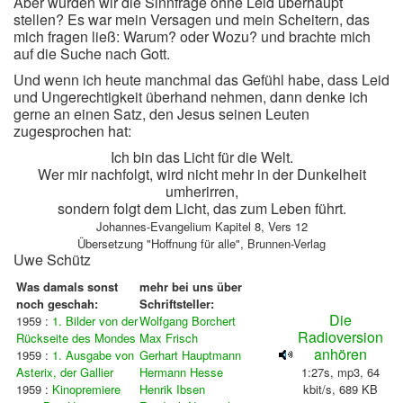
Aber würden wir die Sinnfrage ohne Leid überhaupt
stellen? Es war mein Versagen und mein Scheitern, das
mich fragen ließ: Warum? oder Wozu? und brachte mich
auf die Suche nach Gott.
Und wenn ich heute manchmal das Gefühl habe, dass Leid
und Ungerechtigkeit überhand nehmen, dann denke ich
gerne an einen Satz, den Jesus seinen Leuten
zugesprochen hat:
Ich
bin das Licht für die Welt.
Wer mir nachfolgt, wird nicht mehr in der Dunkelheit
umherirren,
sondern folgt dem Licht, das zum Leben führt.
Johannes-Evangelium Kapitel 8, Vers 12
Übersetzung "Hoffnung für alle", Brunnen-Verlag
Uwe Schütz
Was damals sonst
mehr bei uns über
noch geschah:
Schriftsteller:
Die
1959 :
1. Bilder von der
Wolfgang Borchert
Radioversion
Rückseite des Mondes
Max Frisch
anhören
1959 :
1. Ausgabe von
Gerhart Hauptmann
Asterix, der Gallier
Hermann Hesse
1:27s, mp3, 64
1959 :
Kinopremiere
Henrik Ibsen
kbit/s, 689 KB