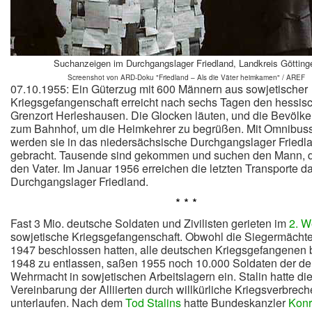
Suchanzeigen im Durchgangslager Friedland, Landkreis Götting
Screenshot von ARD-Doku "Friedland – Als die Väter heimkamen" / AREF
07.10.1955: Ein Güterzug mit 600 Männern aus sowjetischer
Kriegsgefangenschaft erreicht nach sechs Tagen den hessis
Grenzort Herleshausen. Die Glocken läuten, und die Bevölker
zum Bahnhof, um die Heimkehrer zu begrüßen. Mit Omnibus
werden sie in das niedersächsische Durchgangslager Friedl
gebracht. Tausende sind gekommen und suchen den Mann, 
den Vater. Im Januar 1956 erreichen die letzten Transporte d
Durchgangslager Friedland.
* * *
Fast 3 Mio. deutsche Soldaten und Zivilisten gerieten im
2. W
sowjetische Kriegsgefangenschaft. Obwohl die Siegermächte
1947 beschlossen hatten, alle deutschen Kriegsgefangenen 
1948 zu entlassen, saßen 1955 noch 10.000 Soldaten der d
Wehrmacht in sowjetischen Arbeitslagern ein. Stalin hatte di
Vereinbarung der Alliierten durch willkürliche Kriegsverbreche
unterlaufen. Nach dem
Tod Stalins
hatte Bundeskanzler
Kon