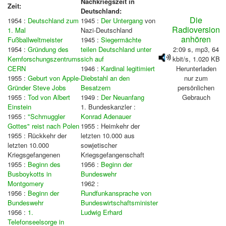
Nachkriegszeit in
Zeit:
Deutschland:
Die
1954 :
Deutschland zum
1945 :
Der Untergang
von
Radioversion
1. Mal
Nazi-Deutschland
anhören
Fußballweltmeister
1945 :
Siegermächte
1954 :
Gründung des
teilen Deutschland unter
2:09 s, mp3, 64
Kernforschungszentrums
sich auf
kbit/s, 1.020 KB
CERN
1946 :
Kardinal legitimiert
Herunterladen
1955 :
Geburt von Apple-
Diebstahl an den
nur zum
Gründer Steve Jobs
Besatzern
persönlichen
1955 :
Tod von Albert
1949 :
Der Neuanfang
Gebrauch
Einstein
1. Bundeskanzler :
1955 :
"Schmuggler
Konrad Adenauer
Gottes" reist nach Polen
1955 : Heimkehr der
1955 : Rückkehr der
letzten 10.000 aus
letzten 10.000
sowjetischer
Kriegsgefangenen
Kriegsgefangenschaft
1955 :
Beginn des
1956 :
Beginn der
Busboykotts in
Bundeswehr
Montgomery
1962 :
1956 :
Beginn der
Rundfunkansprache von
Bundeswehr
Bundeswirtschaftsminister
1956 :
1.
Ludwig Erhard
Telefonseelsorge in