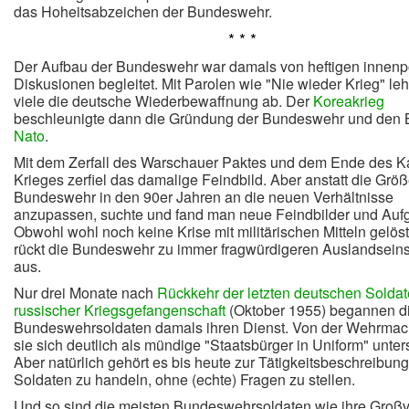
das Hoheitsabzeichen der Bundeswehr.
* * *
Der Aufbau der Bundeswehr war damals von heftigen innenpo
Diskusionen begleitet. Mit Parolen wie "Nie wieder Krieg" le
viele die deutsche Wiederbewaffnung ab. Der
Koreakrieg
beschleunigte dann die Gründung der Bundeswehr und den Bei
Nato
.
Mit dem Zerfall des Warschauer Paktes und dem Ende des K
Krieges zerfiel das damalige Feindbild. Aber anstatt die Größ
Bundeswehr in den 90er Jahren an die neuen Verhältnisse
anzupassen, suchte und fand man neue Feindbilder und Auf
Obwohl wohl noch keine Krise mit militärischen Mitteln gelös
rückt die Bundeswehr zu immer fragwürdigeren Auslandsein
aus.
Nur drei Monate nach
Rückkehr der letzten deutschen Solda
russischer Kriegsgefangenschaft
(Oktober 1955) begannen di
Bundeswehrsoldaten damals ihren Dienst. Von der Wehrmach
sie sich deutlich als mündige "Staatsbürger in Uniform" unte
Aber natürlich gehört es bis heute zur Tätigkeitsbeschreibun
Soldaten zu handeln, ohne (echte) Fragen zu stellen.
Und so sind die meisten Bundeswehrsoldaten wie ihre Großv