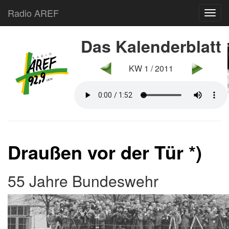
Radio AREF
Toggl
Das Kalenderblatt
KW 1 / 2011
Draußen vor der Tür *)
55 Jahre Bundeswehr