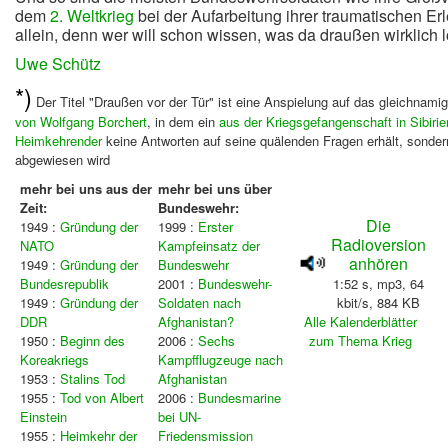
dem
2. Weltkrieg
bei der Aufarbeitung ihrer traumatischen Er
allein, denn wer will schon wissen, was da draußen wirklich lo
Uwe Schütz
*)
Der Titel "Draußen vor der Tür" ist eine Anspielung auf das gleichnami
von Wolfgang Borchert
, in dem ein
aus der Kriegsgefangenschaft in Sibirie
Heimkehrender
keine Antworten auf seine quälenden Fragen erhält, sondern
abgewiesen wird
mehr bei uns aus der
mehr bei uns über
Zeit:
Bundeswehr:
Die
1949 :
Gründung der
1999 :
Erster
Radioversion
NATO
Kampfeinsatz der
anhören
1949 :
Gründung der
Bundeswehr
Bundesrepublik
2001 :
Bundeswehr-
1:52 s, mp3, 64
1949 :
Gründung der
Soldaten nach
kbit/s, 884 KB
DDR
Afghanistan?
A
lle Kalenderblätter
1950 :
Beginn des
2006 :
Sechs
zum Thema Krieg
Koreakriegs
Kampfflugzeuge nach
1953 :
Stalins Tod
Afghanistan
1955 :
Tod von Albert
2006 :
Bundesmarine
Einstein
bei UN-
1955 :
Heimkehr der
Friedensmission