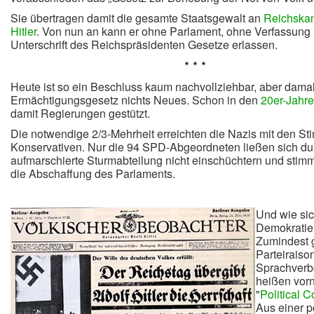
Sie übertragen damit die gesamte Staatsgewalt an
Reichskan
Hitler
. Von nun an kann er ohne Parlament, ohne Verfassung
Unterschrift des Reichspräsidenten Gesetze erlassen.
* * *
Heute ist so ein Beschluss kaum nachvollziehbar, aber damal
Ermächtigungsgesetz nichts Neues. Schon in den
20er-Jahr
damit Regierungen gestützt.
Die notwendige 2/3-Mehrheit erreichten die Nazis mit den S
Konservativen. Nur die 94 SPD-Abgeordneten ließen sich dur
aufmarschierte Sturmabteilung nicht einschüchtern und stim
die Abschaffung des Parlaments.
Und wie sich
Demokratie
Zumindest g
Parteiraiso
Sprachverbo
heißen vor
"
Political C
Aus einer p