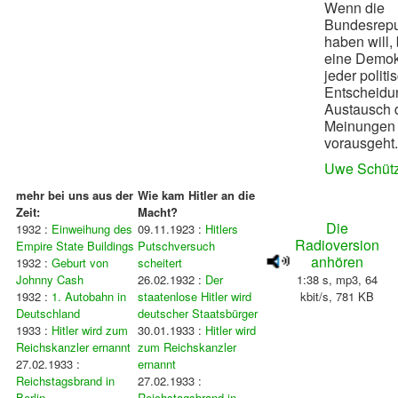
Wenn die
Bundesrepu
haben will,
eine Demokr
jeder politi
Entscheidun
Austausch 
Meinungen 
vorausgeht.
Uwe Schüt
mehr bei uns aus der
Wie kam Hitler an die
Zeit:
Macht?
Die
1932 :
Einweihung des
09.11.1923 :
Hitlers
Radioversion
Empire State Buildings
Putschversuch
anhören
1932 :
Geburt von
scheitert
Johnny Cash
26.02.1932 :
Der
1:38 s, mp3, 64
1932 :
1. Autobahn in
staatenlose Hitler wird
kbit/s, 781 KB
Deutschland
deutscher Staatsbürger
1933 :
Hitler
wird zum
30.01.1933 :
Hitler
wird
Reichskanzler ernannt
zum Reichskanzler
27.02.1933 :
ernannt
Reichstagsbrand in
27.02.1933 :
Berlin
Reichstagsbrand in