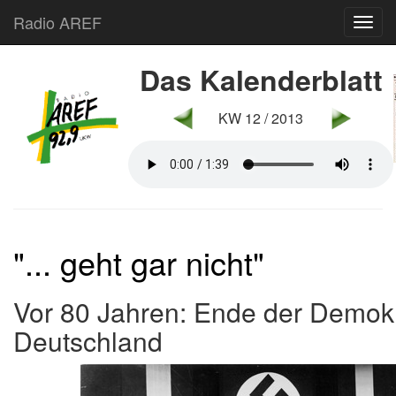
Radio AREF
Toggl
Das Kalenderblatt
KW 12 / 2013
"... geht gar nicht"
Vor 80 Jahren: Ende der Demokr
Deutschland