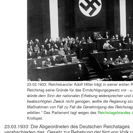
23.03.1933: Reichskanzler Adolf Hitler trägt in seiner ersten
Reichstag seine Gründe für das Ermächtigungsgesetz vor - u.
würde dem Sinn der nationalen Erhebung widersprechen und
beabsichtigten Zweck nicht genügen, wollte die Regierung sich
Maßnahmen von Fall zu Fall die Genehmigung des Reichstag
erbitten."
Das Parlament tagt wegen des
Reichstagsbrand
es
i
Krolloper.
23.03.1933: Die Abgeordneten des Deutschen Reichstages
verabschieden das „Gesetz zur Behebung der Not von Volk u