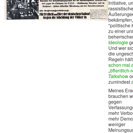
Initiative, u
rassistisch
Äußerunge
bekämpfen, 
"politische 
zu einer u
beherrsche
Ideologie
g
Und wer sic
die ungesc
Regeln hält
schon mal a
„
öffentlich-
Talkshow
od
zumindest
Meines Era
brauchen w
gegen
Verfassungs
mehr Verbo
mehr Demok
weniger
Meinungsun