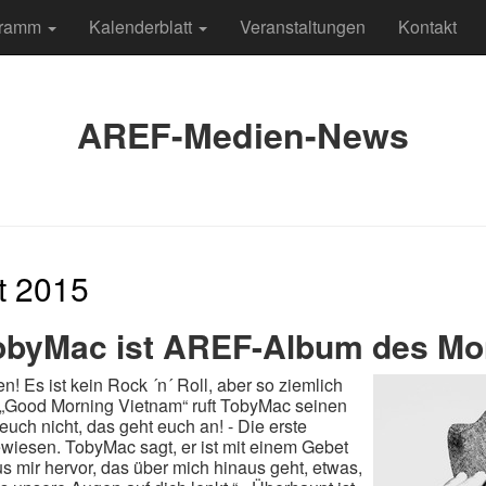
gramm
Kalenderblatt
Veranstaltungen
Kontakt
AREF-Medien-News
t 2015
obyMac ist AREF-Album des Mo
en! Es ist kein Rock ´n´ Roll, aber so ziemlich
 „Good Morning Vietnam“ ruft TobyMac seinen
euch nicht, das geht euch an! - Die erste
wiesen. TobyMac sagt, er ist mit einem Gebet
s mir hervor, das über mich hinaus geht, etwas,