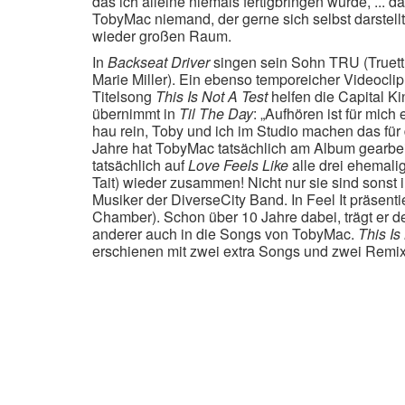
das ich alleine niemals fertigbringen würde, ... d
TobyMac niemand, der gerne sich selbst darstell
wieder großen Raum.
In
Backseat Driver
singen sein Sohn TRU (Truet
Marie Miller). Ein ebenso temporeicher Videoclip 
Titelsong
This Is Not A Test
helfen die Capital K
übernimmt in
Til The Day
: „Aufhören ist für mic
hau rein, Toby und ich im Studio machen das für 
Jahre hat TobyMac tatsächlich am Album gearbei
tatsächlich auf
Love Feels Like
alle drei ehemal
Tait) wieder zusammen! Nicht nur sie sind sons
Musiker der DiverseCity Band. In Feel It präsent
Chamber). Schon über 10 Jahre dabei, trägt er 
anderer auch in die Songs von TobyMac.
This Is
erschienen mit zwei extra Songs und zwei Remix