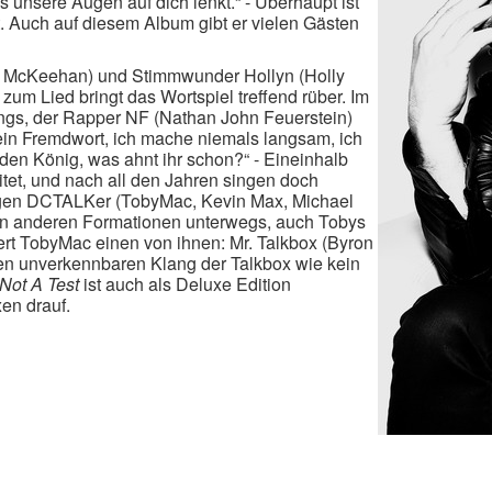
as unsere Augen auf dich lenkt.“ - Überhaupt ist
t. Auch auf diesem Album gibt er vielen Gästen
t McKeehan) und Stimmwunder Hollyn (Holly
zum Lied bringt das Wortspiel treffend rüber. Im
ings, der Rapper NF (Nathan John Feuerstein)
h ein Fremdwort, ich mache niemals langsam, ich
den König, was ahnt ihr schon?“ - Eineinhalb
tet, und nach all den Jahren singen doch
igen DCTALKer (TobyMac, Kevin Max, Michael
t in anderen Formationen unterwegs, auch Tobys
iert TobyMac einen von ihnen: Mr. Talkbox (Byron
den unverkennbaren Klang der Talkbox wie kein
 Not A Test
ist auch als Deluxe Edition
en drauf.