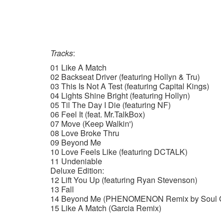
Tracks
:
01 Like A Match
02 Backseat Driver (featuring Hollyn & Tru)
03 This Is Not A Test (featuring Capital Kings)
04 Lights Shine Bright (featuring Hollyn)
05 Til The Day I Die (featuring NF)
06 Feel It (feat. Mr.TalkBox)
07 Move (Keep Walkin')
08 Love Broke Thru
09 Beyond Me
10 Love Feels Like (featuring DCTALK)
11 Undeniable
Deluxe Edition:
12 Lift You Up (featuring Ryan Stevenson)
13 Fall
14 Beyond Me (PHENOMENON Remix by Soul Gl
15 Like A Match (Garcia Remix)