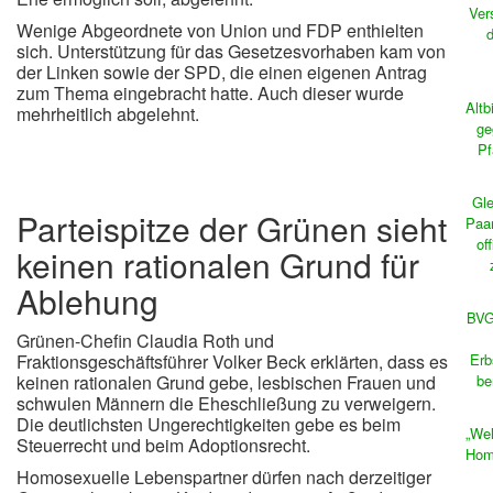
Ver
Wenige Abgeordnete von Union und FDP enthielten
sich. Unterstützung für das Gesetzesvorhaben kam von
der Linken sowie der SPD, die einen eigenen Antrag
zum Thema eingebracht hatte. Auch dieser wurde
Altb
mehrheitlich abgelehnt.
ge
Pf
Gle
Parteispitze der Grünen sieht
Paar
of
keinen rationalen Grund für
Ablehung
BVG
Grünen-Chefin Claudia Roth und
Fraktionsgeschäftsführer Volker Beck erklärten, dass es
Erb
keinen rationalen Grund gebe, lesbischen Frauen und
be
schwulen Männern die Eheschließung zu verweigern.
Die deutlichsten Ungerechtigkeiten gebe es beim
„Wel
Steuerrecht und beim Adoptionsrecht.
Homo
Homosexuelle Lebenspartner dürfen nach derzeitiger