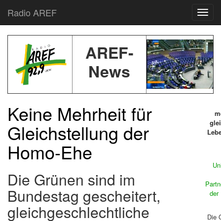
Radio AREF
Toggl
AREF-
News
Keine Mehrheit für
m
gle
Gleichstellung der
Lebe
Homo-Ehe
Un
Die Grünen sind im
Partn
Bundestag gescheitert,
der 
gleichgeschlechtliche
Die 