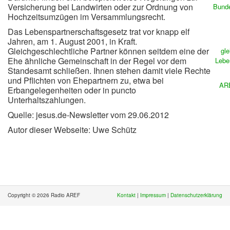
Versicherung bei Landwirten oder zur Ordnung von
Bunde
Hochzeitsumzügen im Versammlungsrecht.
Das Lebenspartnerschaftsgesetz trat vor knapp elf
Jahren, am 1. August 2001, in Kraft.
Gleichgeschlechtliche Partner können seitdem eine der
gle
Ehe ähnliche Gemeinschaft in der Regel vor dem
Lebe
Standesamt schließen. Ihnen stehen damit viele Rechte
und Pflichten von Ehepartnern zu, etwa bei
ARE
Erbangelegenheiten oder in puncto
Unterhaltszahlungen.
Quelle: jesus.de-Newsletter vom 29.06.2012
Autor dieser Webseite: Uwe Schütz
Copyright © 2026 Radio AREF
Kontakt
|
Impressum
|
Datenschutzerklärung