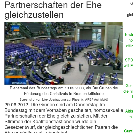
Partnerschaften der Ehe
G
gleichzustellen
gle
Erst
ho
offi
SPD-
will 
Geld
Plenarsaal des Bundestags am 13.02.2008, als Die Grünen die
die n
Förderung des Christivals in Bremen kritisierte
Screenshot von Live-Übertragung auf Phoenix, AREF-Archivbild)
29.06.2012: Die Grünen sind am Donnerstag im
Bundestag mit dem Vorhaben gescheitert, homosexuelle
Altb
Partnerschaften der Ehe gleich zu stellen. Mit den
im
Stimmen der Koalitionsfraktionen wurde ein
Gesetzentwurf, der gleichgeschlechtlichen Paaren die
Günt
Ehe ermöglich soll, abgelehnt.