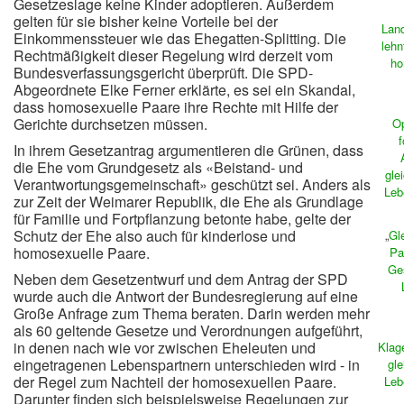
Gesetzeslage keine Kinder adoptieren. Außerdem
gelten für sie bisher keine Vorteile bei der
Land
Einkommenssteuer wie das Ehegatten-Splitting. Die
lehn
Rechtmäßigkeit dieser Regelung wird derzeit vom
ho
Bundesverfassungsgericht überprüft. Die SPD-
Abgeordnete Elke Ferner erklärte, es sei ein Skandal,
dass homosexuelle Paare ihre Rechte mit Hilfe der
Gerichte durchsetzen müssen.
Op
f
In ihrem Gesetzantrag argumentieren die Grünen, dass
die Ehe vom Grundgesetz als «Beistand- und
gle
Verantwortungsgemeinschaft» geschützt sei. Anders als
Leb
zur Zeit der Weimarer Republik, die Ehe als Grundlage
für Familie und Fortpflanzung betonte habe, gelte der
Schutz der Ehe also auch für kinderlose und
„
Gl
homosexuelle Paare.
Pa
Ges
Neben dem Gesetzentwurf und dem Antrag der SPD
wurde auch die Antwort der Bundesregierung auf eine
Große Anfrage zum Thema beraten. Darin werden mehr
als 60 geltende Gesetze und Verordnungen aufgeführt,
in denen nach wie vor zwischen Eheleuten und
Klag
eingetragenen Lebenspartnern unterschieden wird - in
gle
der Regel zum Nachteil der homosexuellen Paare.
Leb
Darunter finden sich beispielsweise Regelungen zur