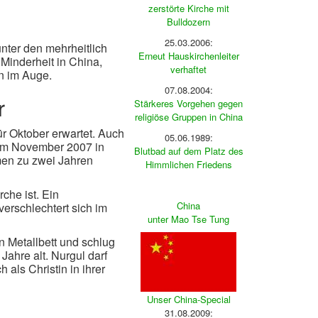
zerstörte Kirche mit
Bulldozern
25.03.2006:
nter den mehrheitlich
Erneut Hauskirchenleiter
Minderheit in China,
verhaftet
n im Auge.
07.08.2004:
r
Stärkeres Vorgehen gegen
religiöse Gruppen in China
r Oktober erwartet. Auch
05.06.1989:
e im November 2007 in
Blutbad auf dem Platz des
men zu zwei Jahren
Himmlichen Friedens
che ist. Ein
China
rschlechtert sich im
unter Mao Tse Tung
in Metallbett und schlug
Jahre alt. Nurgul darf
als Christin in ihrer
Unser China-Special
31.08.2009: