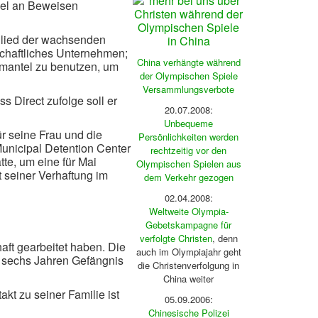
ngel an Beweisen
tglied der wachsenden
tschaftliches Unternehmen;
China verhängte während
kmantel zu benutzen, um
der Olympischen Spiele
Versammlungsverbote
 Direct zufolge soll er
20.07.2008:
Unbequeme
r seine Frau und die
Persönlichkeiten werden
Municipal Detention Center
rechtzeitig vor den
te, um eine für Mai
Olympischen Spielen aus
 seiner Verhaftung im
dem Verkehr gezogen
02.04.2008:
Weltweite Olympia-
Gebetskampagne für
verfolgte Christen
, denn
ft gearbeitet haben. Die
auch im Olympiajahr geht
on sechs Jahren Gefängnis
die Christenverfolgung in
China weiter
akt zu seiner Familie ist
05.09.2006:
Chinesische Polizei