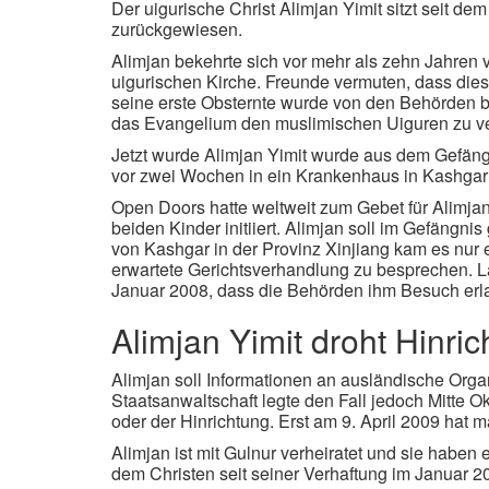
Der uigurische Christ Alimjan Yimit sitzt seit d
zurückgewiesen.
Alimjan bekehrte sich vor mehr als zehn Jahren
uigurischen Kirche. Freunde vermuten, dass dies d
seine erste Obsternte wurde von den Behörden 
das Evangelium den muslimischen Uiguren zu v
Jetzt wurde Alimjan Yimit wurde aus dem Gefäng
vor zwei Wochen in ein Krankenhaus in Kashgar g
Open Doors hatte weltweit zum Gebet für Alimja
beiden Kinder initiiert. Alimjan soll im Gefäng
von Kashgar in der Provinz Xinjiang kam es nur 
erwartete Gerichtsverhandlung zu besprechen. La
Januar 2008, dass die Behörden ihm Besuch erl
Alimjan Yimit droht Hinri
Alimjan soll Informationen an ausländische Org
Staatsanwaltschaft legte den Fall jedoch Mitte O
oder der Hinrichtung. Erst am 9. April 2009 hat m
Alimjan ist mit Gulnur verheiratet und sie haben 
dem Christen seit seiner Verhaftung im Januar 2