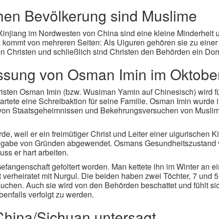
chen Bevölkerung sind Muslime
injiang im Nordwesten von China sind eine kleine Minderheit u
ommt von mehreren Seiten: Als Uiguren gehören sie zu einer 
 Christen und schließlich sind Christen den Behörden ein Dor
lassung von Osman Imin im Oktobe
isten Osman Imin (bzw. Wusiman Yamin auf Chinesisch) wird fü
startete eine Schreibaktion für seine Familie. Osman Imin wurd
s von Staatsgeheimnissen und Bekehrungsversuchen von Musli
, weil er ein freimütiger Christ und Leiter einer uigurischen Kir
ngabe von Gründen abgewendet. Osmans Gesundheitszustand ve
ss er hart arbeiten.
Gefangenschaft gefoltert worden. Man kettete ihn im Winter an e
verheiratet mit Nurgul. Die beiden haben zwei Töchter, 7 und 5 
hen. Auch sie wird von den Behörden beschattet und fühlt sich 
benfalls verfolgt zu werden.
China/Sichuan untersagt