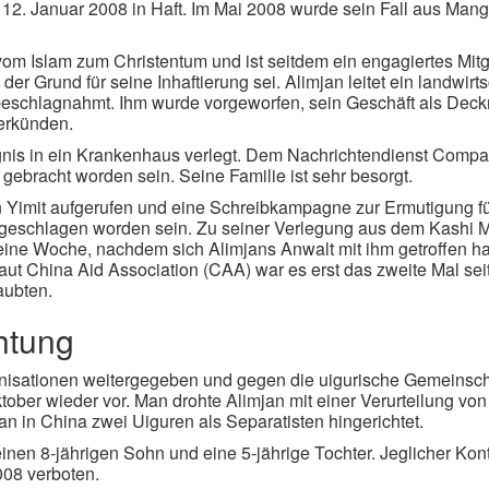
em 12. Januar 2008 in Haft. Im Mai 2008 wurde sein Fall aus Ma
 vom Islam zum Christentum und ist seitdem ein engagiertes Mi
er Grund für seine Inhaftierung sei. Alimjan leitet ein landwir
beschlagnahmt. Ihm wurde vorgeworfen, sein Geschäft als Dec
erkünden.
nis in ein Krankenhaus verlegt. Dem Nachrichtendienst Compass
ebracht worden sein. Seine Familie ist sehr besorgt.
n Yimit aufgerufen und eine Schreibkampagne zur Ermutigung fü
nis geschlagen worden sein. Zu seiner Verlegung aus dem Kashi 
eine Woche, nachdem sich Alimjans Anwalt mit ihm getroffen hat
ut China Aid Association (CAA) war es erst das zweite Mal seit
aubten.
chtung
anisationen weitergegeben und gegen die uigurische Gemeinscha
ktober wieder vor. Man drohte Alimjan mit einer Verurteilung v
an in China zwei Uiguren als Separatisten hingerichtet.
einen 8-jährigen Sohn und eine 5-jährige Tochter. Jeglicher Kont
008 verboten.