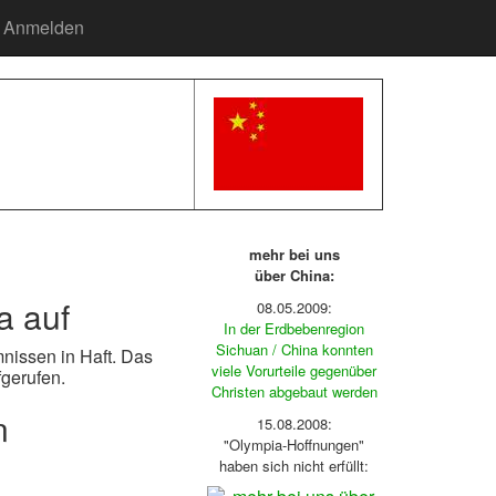
Anmelden
mehr bei uns
über China:
a auf
08.05.2009:
In der Erdbebenregion
Sichuan / China konnten
nissen in Haft. Das
viele Vorurteile gegenüber
fgerufen.
Christen abgebaut werden
n
15.08.2008:
"Olympia-Hoffnungen"
haben sich nicht erfüllt: