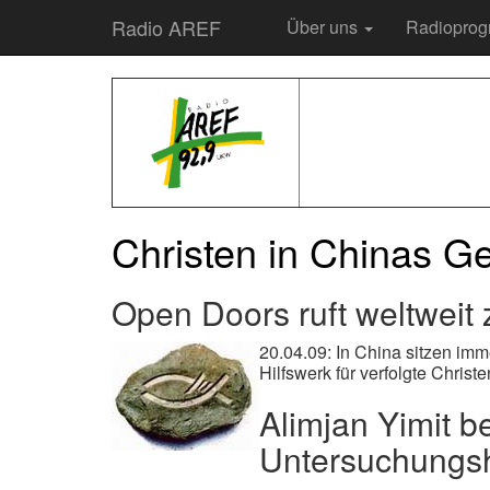
Radio AREF
Über uns
Radiopro
Christen in Chinas G
Open Doors ruft weltweit
20.04.09: In China sitzen im
Hilfswerk für verfolgte Chris
Alimjan Yimit be
Untersuchungsh