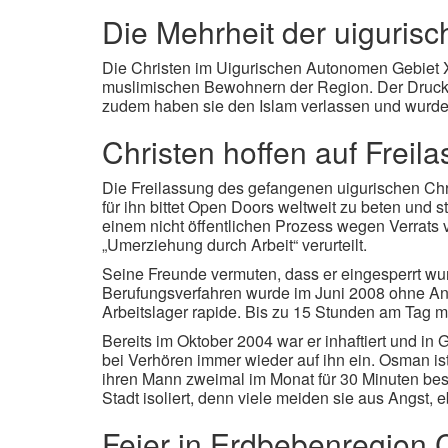
Die Mehrheit der uiguris
Die Christen im Uigurischen Autonomen Gebiet X
muslimischen Bewohnern der Region. Der Druck k
zudem haben sie den Islam verlassen und wurden
Christen hoffen auf Frei
Die Freilassung des gefangenen uigurischen Chr
für ihn bittet Open Doors weltweit zu beten und 
einem nicht öffentlichen Prozess wegen Verrat
„Umerziehung durch Arbeit“ verurteilt.
Seine Freunde vermuten, dass er eingesperrt wurde
Berufungsverfahren wurde im Juni 2008 ohne A
Arbeitslager rapide. Bis zu 15 Stunden am Tag mu
Bereits im Oktober 2004 war er inhaftiert und in 
bei Verhören immer wieder auf ihn ein. Osman ist 
ihren Mann zweimal im Monat für 30 Minuten besuc
Stadt isoliert, denn viele meiden sie aus Angst, e
Feier in Erdbebenregion 