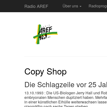
Radio AREF
Über uns
Radiopro
Copy Shop
Die Schlagzeile vor 25 Ja
13.10.1993 : Die US-Biologen Jerry Hall und Ro
embryonalen Menschen dupliziert haben. Mehrfach
in einer künstlichen Eihülle weiterwachsen lass
planmäßig nach sechs Tagen starben.