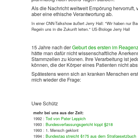
Als die Nachricht weltweit Empörung hervorruft, 
aber eine ethische Verantwortung ab.
In einer CNN-Talkshow äußert Jerry Hall: "Wir haben nur Ba
Regeln uns in die Zukunft leiten." US-Biologe Jerry Hall
15 Jahre nach der
Geburt des ersten im Reagen
hätte man dafür nicht wissenschaftliche Anerk
Stammzellen zu klonen. Ihre Verarbeitung ist je
können, die der Körper eines Patienten nicht abs
Spätestens wenn sich an kranken Menschen erste
mich wieder die Frage:
Uwe Schütz
mehr bei uns aus der Zeit:
1992 :
Tod von Pater Leppich
1993 :
Bundesverfassungsgericht kippt §218
1993 : 1. Mensch geklont
1994 :
Bundestag streicht §175 aus dem Strafgesetzbuch