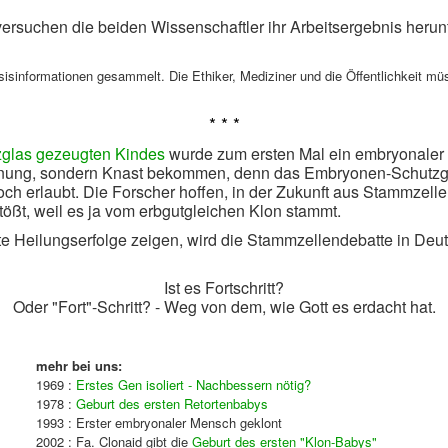
versuchen die beiden Wissenschaftler ihr Arbeitsergebnis herun
sisinformationen gesammelt. Die Ethiker, Mediziner und die Öffentlichkeit m
* * *
zglas gezeugten Kindes
wurde zum ersten Mal ein embryonaler M
ennung, sondern Knast bekommen, denn das Embryonen-Schutzg
doch erlaubt. Die Forscher hoffen, in der Zukunft aus Stammze
tößt, weil es ja vom erbgutgleichen Klon stammt.
 Heilungserfolge zeigen, wird die Stammzellendebatte in Deuts
Ist es Fortschritt?
Oder "Fort"-Schritt? - Weg von dem, wie Gott es erdacht hat.
mehr bei uns:
1969 :
Erstes Gen isoliert - Nachbessern nötig?
1978 :
Geburt des ersten Retortenbabys
1993 : Erster embryonaler Mensch geklont
2002 : Fa. Clonaid gibt die
Geburt des ersten "Klon-Babys"