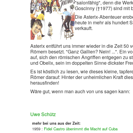
"salonfähig", denn die Wer
Goscinny (†1977) sind mit b
Die Asterix-Abenteuer erobe
heute in mehr als hundert 
verkauft.
Asterix entführt uns immer wieder in die Zeit 50 v
Römern besetzt. "Ganz Gallien? Nein! ...". Ein v
auf, sich den römischen Angriffen entgegen zu ste
und Obelix, sein im doppelten Sinne dickster Fre
Es ist köstlich zu lesen, wie dieses kleine, tapfe
Römer darauf: Hinter der unheimlichen Kraft die
herausfinden!
Wäre gut, wenn man auch von uns sagen kann:
Uwe Schütz
mehr bei uns aus der Zeit:
1959 :
Fidel Castro übenimmt die Macht auf Cuba