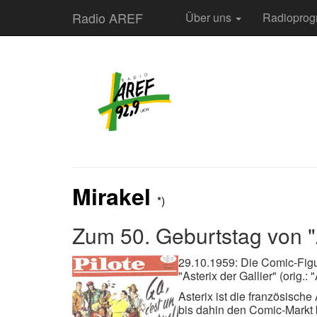
Radio AREF
Über uns
Radiopro
Mirakel
*)
Zum 50. Geburtstag von "
29.10.1959: Die Comic-Figur
"Asterix der Gallier" (orig.:
Asterix ist die französisch
bis dahin den Comic-Markt 