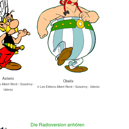
Asterix
Obelix
 Albert René / Goscinny -
© Les Edtions Albert René / Goscinny - Uderzo
Uderzo
Die Radioversion anhören