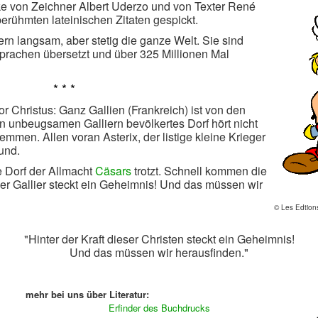
ke von Zeichner Albert Uderzo und von Texter René
erühmten lateinischen Zitaten gespickt.
rn langsam, aber stetig die ganze Welt. Sie sind
Sprachen übersetzt und über 325 Millionen Mal
* * *
or Christus: Ganz Gallien (Frankreich) ist von den
on unbeugsamen Galliern bevölkertes Dorf hört nicht
mmen. Allen voran Asterix, der listige kleine Krieger
und.
re Dorf der Allmacht
Cäsars
trotzt. Schnell kommen die
ser Gallier steckt ein Geheimnis! Und das müssen wir
© Les Edtions
"Hinter der Kraft dieser Christen steckt ein Geheimnis!
Und das müssen wir herausfinden."
mehr bei uns über Literatur:
Erfinder des Buchdrucks