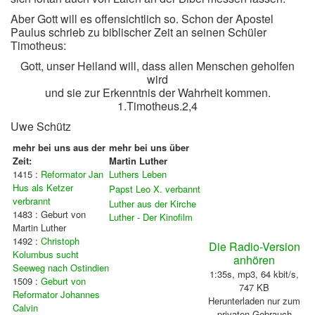
Aber Gott will es offensichtlich so. Schon der Apostel
Paulus schrieb zu biblischer Zeit an seinen Schüler
Timotheus:
Gott, unser Heiland will, dass allen Menschen geholfen
wird
und sie zur Erkenntnis der Wahrheit kommen.
1.Timotheus.2,4
Uwe Schütz
mehr bei uns aus der
mehr bei uns über
Zeit:
Martin Luther
1415 :
Reformator Jan
Luthers Leben
Hus als Ketzer
Papst Leo X. verbannt
verbrannt
Luther aus der Kirche
1483 : Geburt von
Luther - Der Kinofilm
Martin Luther
1492 :
Christoph
Die Radio-Version
Kolumbus sucht
anhören
Seeweg nach Ostindien
1:35s, mp3, 64 kbit/s,
1509 :
Geburt von
747 KB
Reformator Johannes
Herunterladen nur zum
Calvin
privaten Gebrauch