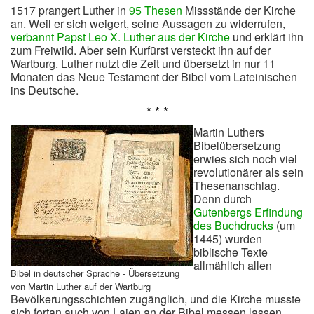
1517 prangert Luther in
95 Thesen
Missstände der Kirche
an. Weil er sich weigert, seine Aussagen zu widerrufen,
verbannt Papst Leo X. Luther aus der Kirche
und erklärt ihn
zum Freiwild. Aber sein Kurfürst versteckt ihn auf der
Wartburg. Luther nutzt die Zeit und übersetzt in nur 11
Monaten das Neue Testament der Bibel vom Lateinischen
ins Deutsche.
* * *
Martin Luthers
Bibelübersetzung
erwies sich noch viel
revolutionärer als sein
Thesenanschlag.
Denn durch
Gutenbergs Erfindung
des Buchdrucks
(um
1445) wurden
biblische Texte
allmählich allen
Bibel in deutscher Sprache - Übersetzung
von Martin Luther auf der Wartburg
Bevölkerungsschichten zugänglich, und die Kirche musste
sich fortan auch von Laien an der Bibel messen lassen.