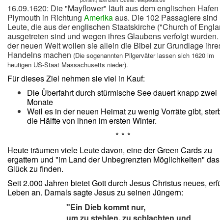
portiert) lizenziert Quelle: wikipedia.de
16.09.1620: Die "Mayflower" läuft aus dem englischen Hafen
Plymouth in Richtung
Amerika
aus. Die 102 Passagiere sind
Leute, die aus der englischen Staatskirche ("Church of Engla
ausgetreten sind und wegen ihres Glaubens verfolgt wurden. 
der neuen Welt wollen sie allein die Bibel zur Grundlage ihre
Handelns machen
(Die sogenannten Pilgerväter lassen sich 1620 im
heutigen US-Staat Massachusetts nieder).
Für dieses Ziel nehmen sie viel in Kauf:
Die Überfahrt durch stürmische See dauert knapp zwei
Monate
Weil es in der neuen Heimat zu wenig Vorräte gibt, ste
die Hälfte von ihnen im ersten Winter.
* * *
Heute träumen viele Leute davon, eine der Green Cards zu
ergattern und "im Land der Unbegrenzten Möglichkeiten" das
Glück zu finden.
Seit 2.000 Jahren bietet Gott durch Jesus Christus neues, erfü
Leben an. Damals sagte Jesus zu seinen Jüngern:
"Ein
Dieb
kommt nur,
um zu stehlen, zu schlachten und