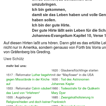
umzubringen.
Ich
bin gekommen,
damit sie das Leben haben und volle Ge
haben sollen.
Ich
bin der gute Hirte.
Der gute Hirte läßt sein Leben für die Sch
Johannes-Evangelium Kapitel 10, Verse 1
Auf diesen Hirten laßt uns hören. Dann gibt es das erfüllte L
nicht nur in Amerika, sondern genauso von Fürth bis Vorra u
von Gräfenberg bis Greding.
Uwe Schütz
mehr bei uns:
1620 : Glaubensflüchtlinge starten
1517 : Reformator
Luther begehrt
mit der "Mayflower" in die USA
gegen Missstände in der Kirche
1630 :
Tod des Astronomen
auf
Johannes Kepler
1553 : Reformator
Calvin säubert
1660 :
Todesstrafe für die Quäkerin
das Land von "Irrlehrern"
Mary Dyer
1555 : Augsburger
1685 :
Zwangskatholisierung in
Religionsfrieden und doch keiner
Frankreich