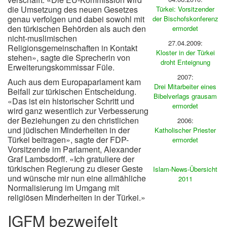
die Umsetzung des neuen Gesetzes
Türkei: Vorsitzender
genau verfolgen und dabei sowohl mit
der Bischofskonferenz
den türkischen Behörden als auch den
ermordet
nicht-muslimischen
27.04.2009:
Religionsgemeinschaften in Kontakt
Kloster in der Türkei
stehen», sagte die Sprecherin von
droht Enteignung
Erweiterungskommissar Füle.
2007:
Auch aus dem Europaparlament kam
Drei Mitarbeiter eines
Beifall zur türkischen Entscheidung.
Bibelverlags grausam
«Das ist ein historischer Schritt und
ermordet
wird ganz wesentlich zur Verbesserung
der Beziehungen zu den christlichen
2006:
und jüdischen Minderheiten in der
Katholischer Priester
Türkei beitragen», sagte der FDP-
ermordet
Vorsitzende im Parlament, Alexander
Graf Lambsdorff. «Ich gratuliere der
türkischen Regierung zu dieser Geste
Islam-News-Übersicht
und wünsche mir nun eine allmähliche
2011
Normalisierung im Umgang mit
religiösen Minderheiten in der Türkei.»
IGFM bezweifelt