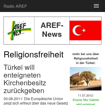
Radio AREF
Toggl
AREF-
News
Religionsfreiheit
mehr bei uns über
Religionsfreiheit
in der Türkei:
Türkei will
enteigneten
Kirchenbesitz
zurückgeben
11.07.2012:
30.08.2011: Die Europäische Union
Kloster Mor Gabriel
zeigt sich erfreut über das neue Gesetz
wird enteignet