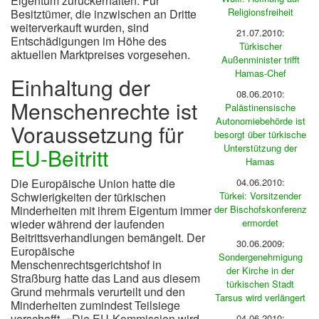
Eigentum zurückerhalten. Für
Religionsfreiheit
Besitztümer, die inzwischen an Dritte
weiterverkauft wurden, sind
21.07.2010:
Entschädigungen im Höhe des
Türkischer
aktuellen Marktpreises vorgesehen.
Außenminister trifft
Hamas-Chef
Einhaltung der
08.06.2010:
Menschenrechte ist
Palästinensische
Autonomiebehörde ist
Voraussetzung für
besorgt über türkische
Unterstützung der
EU-Beitritt
Hamas
Die Europäische Union hatte die
04.06.2010:
Schwierigkeiten der türkischen
Türkei: Vorsitzender
Minderheiten mit ihrem Eigentum immer
der Bischofskonferenz
wieder während der laufenden
ermordet
Beitrittsverhandlungen bemängelt. Der
30.06.2009:
Europäische
Sondergenehmigung
Menschenrechtsgerichtshof in
der Kirche in der
Straßburg hatte das Land aus diesem
türkischen Stadt
Grund mehrmals verurteilt und den
Tarsus wird verlängert
Minderheiten zumindest Teilsiege
verschafft. «Die EU-Kommission wird
04.06.2010: