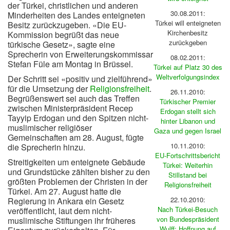
der Türkei, christlichen und anderen
30.08.2011:
Minderheiten des Landes enteigneten
Türkei will enteigneten
Besitz zurückzugeben. «Die EU-
Kirchenbesitz
Kommission begrüßt das neue
zurückgeben
türkische Gesetz», sagte eine
Sprecherin von Erweiterungskommissar
08.02.2011:
Stefan Füle am Montag in Brüssel.
Türkei auf Platz 30 des
Weltverfolgungsindex
Der Schritt sei «positiv und zielführend»
für die Umsetzung der
Religionsfreiheit
.
26.11.2010:
Begrüßenswert sei auch das Treffen
Türkischer Premier
zwischen Ministerpräsident Recep
Erdogan stellt sich
Tayyip Erdogan und den Spitzen nicht-
hinter Libanon und
muslimischer religiöser
Gaza und gegen Israel
Gemeinschaften am 28. August, fügte
10.11.2010:
die Sprecherin hinzu.
EU-Fortschrittsbericht
Streitigkeiten um enteignete Gebäude
Türkei: Weiterhin
und Grundstücke zählten bisher zu den
Stillstand bei
größten Problemen der Christen in der
Religionsfreiheit
Türkei. Am 27. August hatte die
22.10.2010:
Regierung in Ankara ein Gesetz
Nach Türkei-Besuch
veröffentlicht, laut dem nicht-
von Bundespräsident
muslimische Stiftungen ihr früheres
Wulff: Hoffnung auf