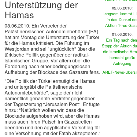
Unterstützung der
02.06.2010:
Hamas
Langsam kommt LI
in das Dunkel de
08.06.2010: Ein Vertreter der
Aktion "Free Gaz
Palästinensischen Autonomiebehörde (PA)
01.06.2010:
hat am Montag die Unterstützung der Türkei
Ein Tag nach de
für die Hamas kritisiert. Die Führung im
Stopp der Aktion du
Westjordanland sei "unglücklich" über die
die israelische Ar
türkische Politik gegenüber der radikal-
herrscht große
islamischen Gruppe. Vor allem über die
Aufregung
Forderung nach einer bedingungslosen
Aufhebung der Blockade des Gazastreifens.
AREF-News-Übersi
"Die Politik der Türkei ermutigt die Hamas
und untergräbt die Palästinensische
Autonomiebehörde", sagte der nicht
namentlich genannte Vertreter gegenüber
der Tageszeitung "Jerusalem Post". Er fügte
hinzu: "Natürlich wollen wir, dass die
Blockade aufgehoben wird, aber die Hamas
muss auch ihren Putsch im Gazastreifen
beenden und den ägyptischen Vorschlag für
eine Versöhnung mit der Fatah akzeptieren."