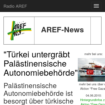
Radio AREF
Toggl
AREF-News
"Türkei untergräbt
mehr bei uns:
Palästinensische
Autonomiebehörde"
Palästinensische
mehr bei uns über 
Aktion "Free Gaza
Autonomiebehörde ist
04.06.2010:
besorgt über türkische
Hintergrundinfos z
Aktion "Free Gaz