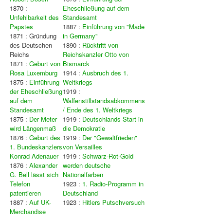
1870 :
Eheschließung auf dem
Unfehlbarkeit des
Standesamt
Papstes
1887 :
Einführung von "Made
1871 : Gründung
in Germany"
des Deutschen
1890 :
Rücktritt von
Reichs
Reichskanzler Otto von
1871 :
Geburt von
Bismarck
Rosa Luxemburg
1914 :
Ausbruch des 1.
1875 :
Einführung
Weltkriegs
der Eheschließung
1919 :
auf dem
Waffenstillstandsabkommens
Standesamt
/ Ende des 1. Weltkriegs
1875 :
Der Meter
1919 :
Deutschlands Start in
wird Längenmaß
die Demokratie
1876 :
Geburt des
1919 :
Der "Gewaltfrieden"
1. Bundeskanzlers
von Versailles
Konrad Adenauer
1919 :
Schwarz-Rot-Gold
1876 :
Alexander
werden deutsche
G. Bell lässt sich
Nationalfarben
Telefon
1923 :
1. Radio-Programm in
patentieren
Deutschland
1887 :
Auf UK-
1923 :
Hitlers Putschversuch
Merchandise