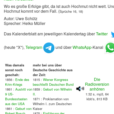
Wo es große Erfolge gibt, da ist auch Hochmut nicht weit.
Un
Hochmut kommt vor dem Fall. (
Sprüche 16, 18)
Autor: Uwe Schütz
Sprecher: Heiko Müller
Das Kalenderblatt am jeweiligen Kalendertag über
Twitter
(heute "X"),
Telegram
und über
WhatsApp
-Kanal
Was damals
mehr bei uns über
sonst noch
Deutsche Geschichte aus
geschah:
der Zeit:
Die
1856 :
Ende des
1815 :
Wiener Kongress
Radioversion
Krim-Kriegs
beschließt Deutschen Bund
anhören
1861 :
Austritt von
1859 :
Geburt von Wilhelm
9 US-
II.
1:32 s, mp3, 64
Bundesstaaten
1871 : Proklamation von
kbit/s, 813 KB
aus den USA
Wilhelm I. zum Deutschen
1861 :
Geburt von
Kaiser
Robert Bosch
1875 :
Einführung der