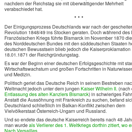
nachdem der Reichstag sie mit überwältigender Mehrheit
verabschiedet hat.
* * *
Der Einigungsprozess Deutschlands war nach der gescheite
Revolution 1848/49 ins Stocken geraten. Doch während des
Französischen Kriegs führte Bismarck im November 1870 die
des Norddeutschen Bundes mit den süddeutschen Staaten he
deutschen Bewusstsein blieb jedoch die Kaiserproklamation
18.01.1871 der Reichgründungstag.
Es war der Beginn einer deutschen Erfolgsgeschichte mit st
Wirtschaftswachstum und großen Fortschritten in Naturwisse
und Medizin.
Politisch geriet das Deutsche Reich in seinem Bestreben na
Weltmacht jedoch unter dem jungen
Kaiser Wilhelm II.
(nach 
Entlassung des alten Kanzlers Bismarck
) in schwieriges Fah
Anstatt die Aussöhnung mit Frankreich zu suchen, befand sic
Deutschland schließlich im Balkan-Konflikt zwischen dem
Vielvölkerstaat Österreich-Ungarn und Russland.
Und so endete das deutsche Kaiserreich bereits nach 48 Jah
man wurde
als Verlierer des 1. Weltkriegs dorthin zitiert, wo
Nach Versailles
.