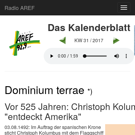
Radio AREF
Toggl
Das Kalenderblatt
KW 31 / 2017
Dominium terrae
*)
Vor 525 Jahren: Christoph Kol
"entdeckt Amerika"
03.08.1492: Im Auftrag der spanischen Krone
sticht Christoph Kolumbus mit dem Flaggschiff