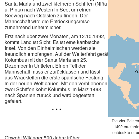
Santa Maria und zwei kleineren Schiffen (Niña
u. Pinta) nach Westen in See, um einen
Seeweg nach Ostasien zu finden. Der
Mannschaft wird die Entdeckungsreise
zunehmend unheimlicher.
Erst nach über zwei Monaten, am 12.10.1492,
kommt Land ist Sicht: Es ist eine karibische
Insel. Von den Einheimischen werden sie
freundlich empfangen. Auf der Weiterfahrt gerät
Kolumbus mit der Santa Maria am 25.
Dezember in Untiefen. Einen Teil der
Mannschaft muss er zurücklassen und lässt
aus Wrackteilen die erste spanische Festung
in der neuen Welt bauen. Mit den verbliebenen
zwei Schiffen kehrt Kolumbus im März 1493
nach Spanien zurück und wird begeistert
gefeiert.
* * *
Die vier Reisen
1492 erreicht
entdeckte er a
Obwohl Wikinger 500 Jahre früher