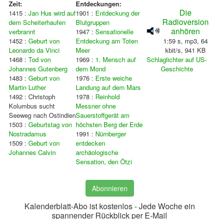
Zeit:
Entdeckungen:
Die
1415 :
Jan Hus wird auf
1901 :
Entdeckung der
Radioversion
dem Scheiterhaufen
Blutgruppen
anhören
verbrannt
1947 :
Sensationelle
1452 :
Geburt von
Entdeckung am Toten
1:59 s, mp3, 64
Leonardo da Vinci
Meer
kbit/s, 941 KB
1468 :
Tod von
1969 :
1. Mensch auf
Schlaglichter auf US-
Johannes Gutenberg
dem Mond
Geschichte
1483 :
Geburt von
1976 :
Erste weiche
Martin Luther
Landung auf dem Mars
1492 : Christoph
1978 :
Reinhold
Kolumbus sucht
Messner ohne
Seeweg nach Ostindien
Sauerstoffgerät am
1503 :
Geburtstag von
höchsten Berg der Erde
Nostradamus
1991 :
Nürnberger
1509 :
Geburt von
entdecken
Johannes Calvin
archäologische
Sensation, den Ötzi
Abonnieren
Kalenderblatt-Abo ist kostenlos - Jede Woche ein
spannender Rückblick per E-Mail