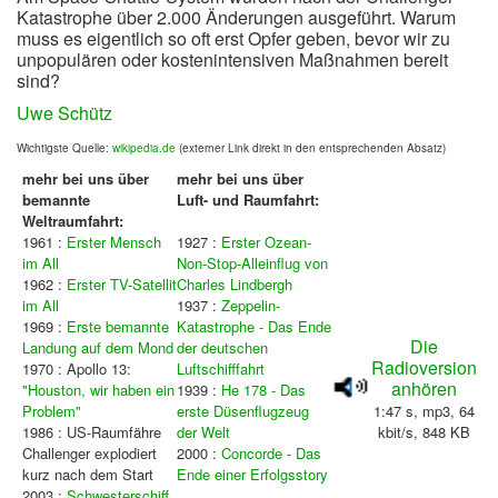
Katastrophe über 2.000 Änderungen ausgeführt. Warum
muss es eigentlich so oft erst Opfer geben, bevor wir zu
unpopulären oder kostenintensiven Maßnahmen bereit
sind?
Uwe Schütz
Wichtigste Quelle:
wikipedia.de
(externer Link direkt in den entsprechenden Absatz)
mehr bei uns über
mehr bei uns über
bemannte
Luft- und Raumfahrt:
Weltraumfahrt:
1961 :
Erster Mensch
1927 :
Erster Ozean-
im All
Non-Stop-Alleinflug von
1962 :
Erster TV-Satellit
Charles Lindbergh
im All
1937 :
Zeppelin-
1969 :
Erste bemannte
Katastrophe - Das Ende
Die
Landung auf dem Mond
der deutschen
Radioversion
1970 : Apollo 13:
Luftschifffahrt
anhören
"Houston, wir haben ein
1939 :
He 178 - Das
Problem"
erste Düsenflugzeug
1:47 s, mp3, 64
1986 : US-Raumfähre
der Welt
kbit/s, 848 KB
Challenger explodiert
2000 :
Concorde - Das
kurz nach dem Start
Ende einer Erfolgsstory
2003 :
Schwesterschiff