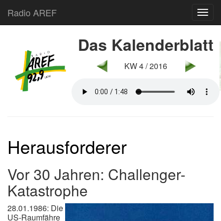
Radio AREF
Toggl
Das Kalenderblatt
KW 4 / 2016
Herausforderer
Vor 30 Jahren: Challenger-
Katastrophe
28.01.1986: Die
US-Raumfähre