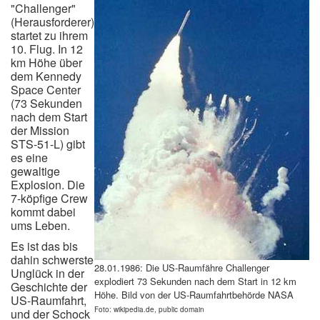
"Challenger"
(Herausforderer)
startet zu ihrem
10. Flug. In 12
km Höhe über
dem Kennedy
Space Center
(73 Sekunden
nach dem Start
der Mission
STS-51-L) gibt
es eine
gewaltige
Explosion. Die
7-köpfige Crew
kommt dabei
ums Leben.
Es ist das bis
dahin schwerste
28.01.1986: Die US-Raumfähre Challenger
Unglück in der
explodiert 73 Sekunden nach dem Start in 12 km
Geschichte der
Höhe. Bild von der US-Raumfahrtbehörde NASA
US-Raumfahrt,
Foto: wikipedia.de, public domain
und der Schock