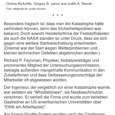
Christa McAuliffe, Gregory B. Jarvis and Judith A. Resnik
Foto: wikipedia.de, public domain
* * *
Besonders tragisch ist, dass man die Katastrophe hätte
verhindern können, denn das Sicherheitsproblem war
bekannt. Doch sowohl Herstellerfirma der Feststoffraketen
als auch die NASA standen so unter Druck, dass sie sich
gegen eine weitere Startverschiebung entschieden.
(Dreimal war der Start wegen Wetterproblemen und ,
kleinen technischen Defekten abgebrochen worden.)
Richard P. Feynman, Physiker, Nobelpreisträger und
prominentes Mitglied der Untersuchungskommission,
beklagte außerdem mangelhafte Kommunikation in den
Zulieferfirmen und dass Verbesserungsvorschläge der
Mitarbeiter oft abgewiesen würden.
Der Ingenieur, der vergeblich vor einer Katastrophe warnte,
war seitdem als "Whistleblower", als Nestbeschmutzer,
verschrien. Er verließ die Firma und wurde zum beliebten
Gastredner an US-amerikanischen Universitäten über
"Ethik am Arbeitsplatz".
Am Space-Shuttle-System wurden nach der Challenger-