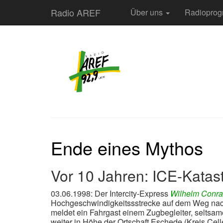
Radio AREF
Über uns
Radiopro
Ende eines Mythos
Vor 10 Jahren: ICE-Katas
03.06.1998: Der Intercity-Express
Wilhelm Conr
Hochgeschwindigkeitssstrecke auf dem Weg nac
meldet ein Fahrgast einem Zugbegleiter, seltsa
weiter in Höhe der Ortschaft Eschede (Kreis Cell