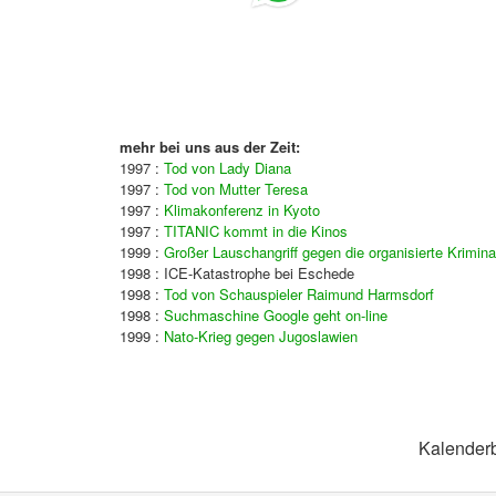
mehr bei uns aus der Zeit:
1997 :
Tod von Lady Diana
1997 :
Tod von Mutter Teresa
1997 :
Klimakonferenz in Kyoto
1997 :
TITANIC kommt in die Kinos
1999 :
Großer Lauschangriff gegen die organisierte Kriminal
1998 : ICE-Katastrophe bei Eschede
1998 :
Tod von Schauspieler Raimund Harmsdorf
1998 :
Suchmaschine Google geht on-line
1999 :
Nato-Krieg gegen Jugoslawien
Kalenderb