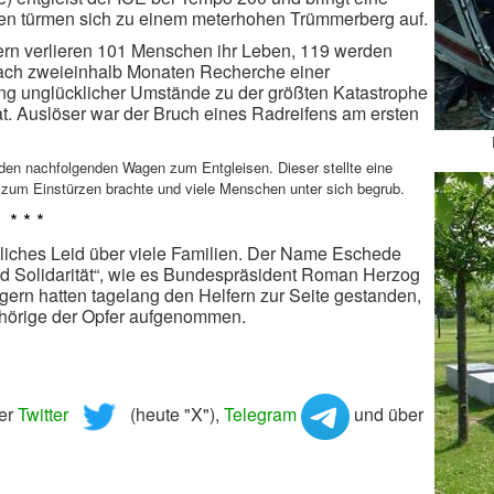
en türmen sich zu einem meterhohen Trümmerberg auf.
fern verlieren 101 Menschen ihr Leben, 119 werden
Nach zweieinhalb Monaten Recherche einer
ung unglücklicher Umstände zu der größten Katastrophe
t. Auslöser war der Bruch eines Radreifens am ersten
 den nachfolgenden Wagen zum Entgleisen. Dieser stellte eine
zum Einstürzen brachte und viele Menschen unter sich begrub.
* * *
liches Leid über viele Familien. Der Name Eschede
und Solidarität“, wie es Bundespräsident Roman Herzog
gern hatten tagelang den Helfern zur Seite gestanden,
ehörige der Opfer aufgenommen.
ber
Twitter
(heute "X"),
Telegram
und über