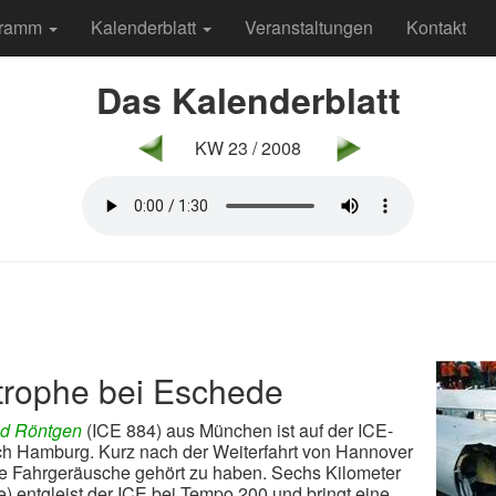
gramm
Kalenderblatt
Veranstaltungen
Kontakt
Das Kalenderblatt
KW 23 / 2008
trophe bei Eschede
ad Röntgen
(ICE 884) aus München ist auf der ICE-
h Hamburg. Kurz nach der Weiterfahrt von Hannover
me Fahrgeräusche gehört zu haben. Sechs Kilometer
e) entgleist der ICE bei Tempo 200 und bringt eine