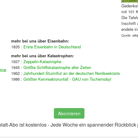
Gedenkst
mit 101 K
Die Tafe
Inschrif
endete i
Quelle: wik
mehr bei uns über Eisenbahn:
1835 :
Erste Eisenbahn in Deutschland
mehr bei uns über Katastrophen:
1937 :
Zeppelin-Katastrophe
1945 :
Größte Schiffskatastrophe aller Zeiten
ität
1962 :
Jahrhundert-Sturmflut an der deutschen Nordseeküste
1986 :
Größter Kernreaktorunfall - GAU von Tschernobyl
Abonnieren
latt-Abo ist kostenlos - Jede Woche ein spannender Rückblick 