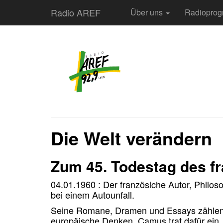
Radio AREF
Über uns
Radiopro
Die Welt verändern
Zum 45. Todestag des fr
04.01.1960 : Der französiche Autor, Philos
bei einem Autounfall.
Seine Romane, Dramen und Essays zählen 
europäische Denken
. Camus trat dafür ein