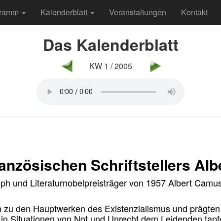
gramm
Kalenderblatt
Veranstaltungen
Kontakt
Das Kalenderblatt
KW 1 / 2005
anzösischen Schriftstellers Al
oph und Literaturnobelpreisträger von 1957 Albert Camus 
zu den Hauptwerken des Existenzialismus und prägten
, in Situationen von Not und Unrecht dem Leidenden tapfe