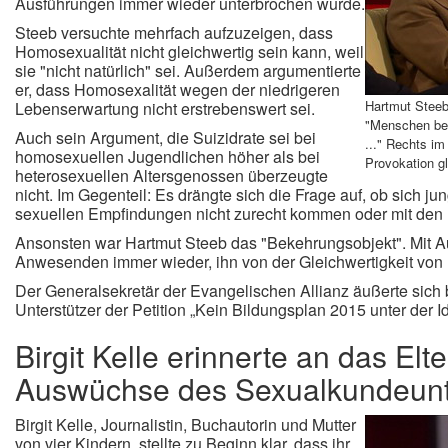
Ausführungen immer wieder unterbrochen wurde.
Steeb versuchte mehrfach aufzuzeigen, dass
Homosexualität nicht gleichwertig sein kann, weil
sie "nicht natürlich" sei. Außerdem argumentierte
er, dass Homosexalität wegen der niedrigeren
Hartmut Steeb
Lebenserwartung nicht erstrebenswert sei.
"Menschen be
Auch sein Argument, die Suizidrate sei bei
..." Rechts im
homosexuellen Jugendlichen höher als bei
Provokation g
heterosexuellen Altersgenossen überzeugte
nicht. Im Gegenteil: Es drängte sich die Frage auf, ob sich j
sexuellen Empfindungen nicht zurecht kommen oder mit den 
Ansonsten war Hartmut Steeb das "Bekehrungsobjekt". Mit Au
Anwesenden immer wieder, ihn von der Gleichwertigkeit vo
Der Generalsekretär der Evangelischen Allianz äußerte sich
Unterstützer der Petition „Kein Bildungsplan 2015 unter der
Birgit Kelle erinnerte an das Elte
Auswüchse des Sexualkundeunte
Birgit Kelle, Journalistin, Buchautorin und Mutter
von vier Kindern, stellte zu Beginn klar, dass ihr