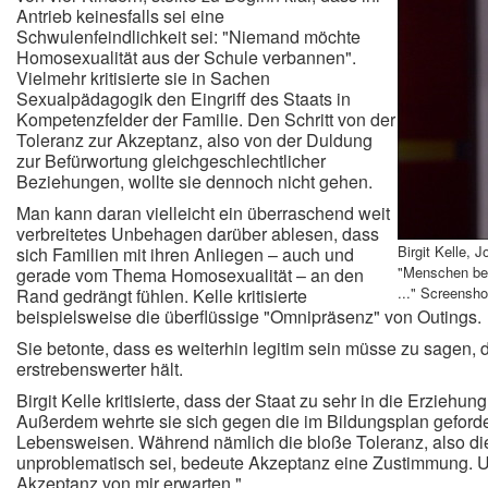
Antrieb keinesfalls sei eine
Schwulenfeindlichkeit sei: "Niemand möchte
Homosexualität aus der Schule verbannen".
Vielmehr kritisierte sie in Sachen
Sexualpädagogik den Eingriff des Staats in
Kompetenzfelder der Familie. Den Schritt von der
Toleranz zur Akzeptanz, also von der Duldung
zur Befürwortung gleichgeschlechtlicher
Beziehungen, wollte sie dennoch nicht gehen.
Man kann daran vielleicht ein überraschend weit
verbreitetes Unbehagen darüber ablesen, dass
Birgit Kelle, 
sich Familien mit ihren Anliegen – auch und
"Menschen be
gerade vom Thema Homosexualität – an den
..." Screensh
Rand gedrängt fühlen. Kelle kritisierte
beispielsweise die überflüssige "Omnipräsenz" von Outings.
Sie betonte, dass es weiterhin legitim sein müsse zu sagen,
erstrebenswerter hält.
Birgit Kelle kritisierte, dass der Staat zu sehr in die Erziehun
Außerdem wehrte sie sich gegen die im Bildungsplan geforde
Lebensweisen. Während nämlich die bloße Toleranz, also die
unproblematisch sei, bedeute Akzeptanz eine Zustimmung. Und
Akzeptanz von mir erwarten."