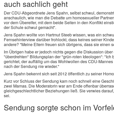
auch sachlich geht
Der CDU-Abgeordnete Jens Spahn, selbst schwul, demonstrie
anschaulich, wie man die Debatte um homosexueller Partner
vor dem Übereifer, mit dem beide Seiten in den Konflikt eins
der Schule schwul gemacht".
Jens Spahn wollte von Hartmut Steeb wissen, was ein schwu
Fernsehinterview darüber frohlockt, dass keines seiner Kinder
andere? "Meine Eltern freuen sich übrigens, dass sie einen
Im Übrigen habe er jedoch nichts gegen die Diskussion über d
"überdrehten" Bildungsplan der "grün-roten Ideologen": "Ich 
gerichtet, der auffällig um das Wohlwollen des CDU-Mannes
nach der Sendung nie wieder."
Jens Spahn bekennt sich seit 2012 öffentlich zu seiner Homos
Kurz vor Schluss der Sendung kam noch schnell eine Geschic
zwei Mamas. Die Moderatorin war am Ende offenbar überrasch
gleichgeschlechtlicher Beziehungen ließ. Sie verwies darauf, 
sei.
Sendung sorgte schon im Vorfeld