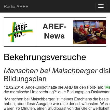
Radio AREF
Toggl
AREF-
News
Bekehrungsversuche
Menschen bei Maischberger
dis
Bildungsplan
12.02.2014:
Angekündigt hatte die ARD für den Polit-Talk "
Me
die moralische Umerziehung?“ eine Bildungsplan-Diskussion
"Menschen bei Maischberger ist meines Erachtens die beste
haben, aber diese Ausgabe war eine der schwächsten. Was am
waren 75 Minuten, einen Studiogast von der Gleichwertigkeit