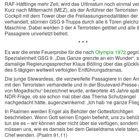
RAF-Häftlinge mehr Zeit, wird das Ultimatum noch einmal ver
Kurz nach Mitternacht (MEZ), als der Anführer der Terroristen
Cockpit mit dem Tower über die Freilassungsmodalitäten der
verhandelt, stürmen GSG 9-Trupps durch alle 6 Türen gleichze
Maschine. Dabei werden 3 der 4 Terroristen getötet und alle 
Passagiere unverletzt befreit.
* * *
Es war die erste Feuerprobe für die nach
Olympia 1972
gegr
Spezialeinheit GSG 9. „Das Ganze grenzte an ein Wunder“, s
damalige Regierungssprecher Klaus Bölling über das glückl
des 5-tägigen weltweit verfolgten Entführungsdramas.
Die junge Stewardess, die verzweifelte Passagiere in den A
mit den Terroristen verhandelte und in der Boulevard-Presse 
von Mogadischu“ bezeichnet wurde, antwortete 45 Jahre spät
NDR-Frage, ob sie schon mal über das Thema Schutzengel
nachgedacht hätte, augenzwinkernd: „Ich hab 'ne ganze Fliege
In Psalmen werden Engel als Behüter der Gottesfürchtigen
beschrieben. Wenn Gott seinen Engeln befiehlt, uns zu behü
tun sie es – wir können aber nicht über sie verfügen, sondern
müssen uns, wie es damals bei dem Geiseldrama viele taten,
Chef wenden. (Psalm 91,11)