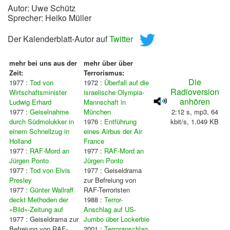
Autor: Uwe Schütz
Sprecher: Heiko Müller
Der Kalenderblatt-Autor auf
Twitter
mehr bei uns aus der
mehr über über
Zeit:
Terrorismus:
Die
1977 :
Tod von
1972 :
Überfall auf die
Radioversion
Wirtschaftsminister
israelische Olympia-
anhören
Ludwig Erhard
Mannschaft in
1977 :
Geiselnahme
München
2:12 s, mp3, 64
durch Südmolukker in
1976 :
Entführung
kbit/s, 1.049 KB
einem Schnellzug in
eines Airbus der Air
Holland
France
1977 :
RAF-Mord an
1977 :
RAF-Mord an
Jürgen Ponto
Jürgen Ponto
1977 :
Tod von Elvis
1977 : Geiseldrama
Presley
zur Befreiung von
1977 :
Günter Wallraff
RAF-Terroristen
deckt Methoden der
1988 :
Terror-
»Bild«-Zeitung auf
Anschlag auf US-
1977 : Geiseldrama zur
Jumbo über Lockerbie
Befreiung von RAF-
2001 :
Terroranschlag