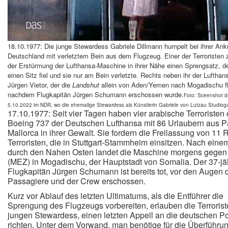
18.10.1977: Die junge Stewardess Gabriele Dillmann humpelt bei ihrer Anku
Deutschland mit verletztem Bein aus dem Flugzeug. Einer der Terroristen 
der Erstürmung der Lufthansa-Maschine in ihrer Nähe einen Sprengsatz, de
einen Sitz fiel und sie nur am Bein verletzte. Rechts neben ihr der Lufthan
Jürgen Vietor, der die
Landshut
allein von Aden/Yemen nach Mogadischu f
nachdem Flugkapitän Jürgen Schumann erschossen wurde.
Foto: Sceenshot 
5.10.2022 im NDR, wo die ehemalige Stewardess als Künstlerin Gabriele von Lutzau Studiog
17.10.1977: Seit vier Tagen haben vier arabische Terroristen 
Boeing 737 der Deutschen Lufthansa mit 86 Urlaubern aus 
Mallorca in ihrer Gewalt. Sie fordern die Freilassung von 11 
Terroristen, die in Stuttgart-Stammheim einsitzen. Nach einem 
durch den Nahen Osten landet die Maschine morgens gegen
(MEZ) in Mogadischu, der Hauptstadt von Somalia. Der 37-jä
Flugkapitän Jürgen Schumann ist bereits tot, vor den Augen 
Passagiere und der Crew erschossen.
Kurz vor Ablauf des letzten Ultimatums, als die Entführer die
Sprengung des Flugzeugs vorbereiten, erlauben die Terrorist
jungen Stewardess, einen letzten Appell an die deutschen Pol
richten. Unter dem Vorwand, man benötige für die Überführu