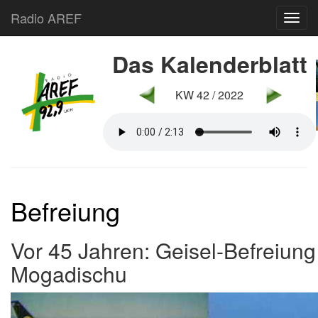
Radio AREF
Toggl
Das Kalenderblatt
KW 42 / 2022
Befreiung
Vor 45 Jahren: Geisel-Befreiung
Mogadischu