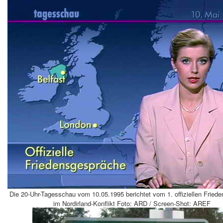
Die 20-Uhr-Tagesschau vom 10.05.1995 berichtet vom 1. offiziellen Fried
im Nordirland-Konflikt Foto: ARD / Screen-Shot: AREF