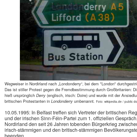
Wegweiser in Nordirland nach „Londonderry“, bei dem "London" durchgestri
Das ist stiller Protest gegen die Fremdbestimmung durch Großbritanien: Di
hieß ursprünglich
Derry
(englisch, irisch: Doire) und wurde mit der Ansiedl
britischen Protestanten in
Londonderry
umbenannt
.
Foto: wikipedia.de / public d
10.05.1995: In Belfast treffen sich Vertreter der britischen Re
und der irischen Sinn-Féin-Partei zum 1. offiziellen Gespräch
Nordirland den seit 26 Jahren tobenden Bürgerkrieg zwische
irisch-stämmigen und den britisch-stämmigen Bevölkerungste
beenden.