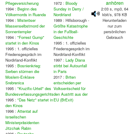
anhören
Pflegeversicherung
1972 :
Bloody
1994 :
Beginn des
Sunday in Derry /
2:03 s, mp3, 64
Völkermords in Ruanda
Nordirland
kbit/s, 978 KB
1994 :
Misteröser
1989 : Hillsborough -
Herunterladen
Massenselbstmord der
Größte Katastrophe
nur zum
Sonnentempler
in der Fußball-
persönlichen
1994 :
"Forrest Gump"
Geschichte
Gebrauch
startet in den Kinos
1995 : 1. offizielles
1995 : 1. offizielles
Friedensgespräch im
Friedensgespräch im
Nordirland-Konflikt
Nordirland-Konflikt
1997 :
Lady Diana
1995 :
Bosnienkrieg:
stirbt bei Autounfall
Serben stürmen die
in Paris
Moslem-Enklave
2017 :
Briten
Srebrenica
entscheiden per
1995 :
"Kruzifix-Urteil" des
Volksentscheid für
Bundesverfassungsgerichts
den Austritt aus der
1995 :
"Das Netz" startet in
EU (BrExit)
den Kinos
1996 :
Attentat auf
israelischen
Ministerpräsidenten
Jitzchak Rabin
1996 :
Deutsche