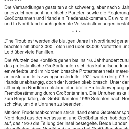
Die Verhandlungen gestalten sich schwierig, aber nach 3 Ja
unterzeichnen acht nordirische Parteien sowie die Regierun
Großbritannien und Irland ein Friedensabkommen. Es wird in 
und in Nordirland durch getrennte Volksabstimmungen bestäti
* * *
„The Troubles“ werden die blutigen Jahre in Nordirland genan
brachten mit über 3.000 Toten und über 38.000 Verletzten un
Leid über viele Familien.
Die Wurzeln des Konflikts gehen bis ins 16. Jahrhundert zurü
das protestantische Großbritannien sich das katholische Irla
einverleibte und im Norden britische Protestanten teils materi
anlockte und teils zwangsumsiedelte. 1921 wurde der größte 
Irlands unabhängig, doch der Norden blieb britisch. Unter den
stämmigen Nordiren entstand eine breite Protestbewegung g
Fremdbestimmung durch Großbritannien.
Die Unruhen eskali
zum Bürgerkrieg, als Großbritannien 1969 Soldaten nach Nor
schickte, um die Unruhen zu beenden.
Mit dem Friedensabkommen strich Irland seine Gebietsanspr
Nordirland aus der Verfassung, und Großbritannien hob das 
auf, das 1920 die Teilung der Insel besiegelte. Beide Länder
akzeptierten, dass Nordirland so lange bei Großbritannien ble