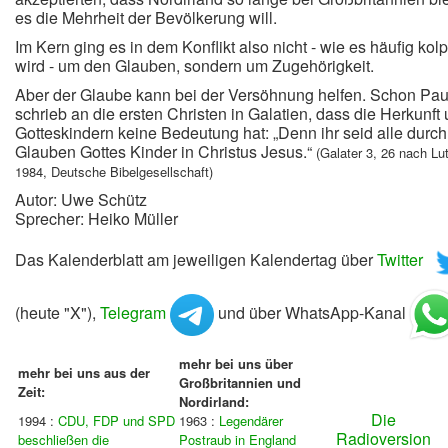
es die Mehrheit der Bevölkerung will.
Im Kern ging es in dem Konflikt also nicht - wie es häufig kolpo
wird - um den Glauben, sondern um Zugehörigkeit.
Aber der Glaube kann bei der Versöhnung helfen. Schon Pau
schrieb an die ersten Christen in Galatien, dass die Herkunft 
Gotteskindern keine Bedeutung hat: „Denn ihr seid alle durc
Glauben Gottes Kinder in Christus Jesus.“
(Galater 3, 26 nach Lu
1984, Deutsche Bibelgesellschaft)
Autor: Uwe Schütz
Sprecher: Heiko Müller
Das Kalenderblatt am jeweiligen Kalendertag über
Twitter
(heute "X"),
Telegram
und über WhatsApp-Kanal
mehr bei uns über
mehr bei uns aus der
Großbritannien und
Zeit:
Nordirland:
Die
1994 :
CDU, FDP und SPD
1963 :
Legendärer
Radioversion
beschließen die
Postraub in England