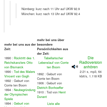
Nürnberg: kurz nach 11 Uhr auf UKW 92.9
München: kurz nach 13 Uhr auf UKW 92.4
mehr bei uns über
mehr bei uns aus der
besondere
Zeit:
Persönlichkeiten aus
der Zeit:
Die
1890 :
Rücktritt des 1.
Tabellarischer
Radioversion
Reichskanzlers Otto
Lebenslauf von Corrie
anhören
von Bismarck
ten Boom
1890 :
Tod des Malers
2:21 s, mp3, 64
1892 : Geburt von
Vincent van Gogh
kbit/s, 1.118 KB
Corrie ten Boom
1892 : Geburt von
1906 : Geburt von
Corrie ten Boom
Dietrich Bonhoeffer
1894 :
Neubegründung
1910 : Tod von
Henri
der Olympischen
Dunant
Spiele
1894 :
Geburt von
Liste alle