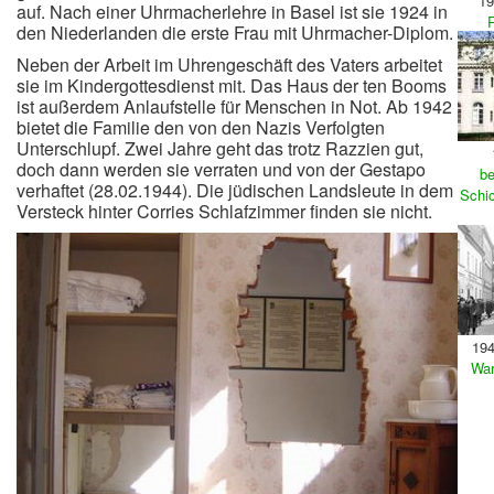
19
auf. Nach einer Uhrmacherlehre in Basel ist sie 1924 in
R
den Niederlanden die erste Frau mit Uhrmacher-Diplom.
Neben der Arbeit im Uhrengeschäft des Vaters arbeitet
sie im Kindergottesdienst mit. Das Haus der ten Booms
ist außerdem Anlaufstelle für Menschen in Not. Ab 1942
bietet die Familie den von den Nazis Verfolgten
Unterschlupf. Zwei Jahre geht das trotz Razzien gut,
doch dann werden sie verraten und von der Gestapo
be
verhaftet (28.02.1944). Die jüdischen Landsleute in dem
Schic
Versteck hinter Corries Schlafzimmer finden sie nicht.
194
War