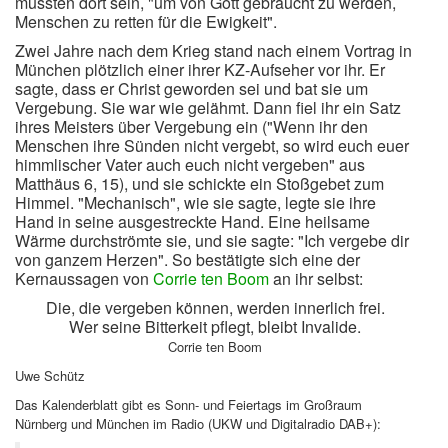
mussten dort sein, "um von Gott gebraucht zu werden,
Menschen zu retten für die Ewigkeit".
Zwei Jahre nach dem Krieg stand nach einem Vortrag in
München plötzlich einer ihrer KZ-Aufseher vor ihr. Er
sagte, dass er Christ geworden sei und bat sie um
Vergebung. Sie war wie gelähmt. Dann fiel ihr ein Satz
ihres Meisters über Vergebung ein ("Wenn ihr den
Menschen ihre Sünden nicht vergebt, so wird euch euer
himmlischer Vater auch euch nicht vergeben" aus
Matthäus 6, 15), und sie schickte ein Stoßgebet zum
Himmel. "Mechanisch", wie sie sagte, legte sie ihre
Hand in seine ausgestreckte Hand. Eine heilsame
Wärme durchströmte sie, und sie sagte: "Ich vergebe dir
von ganzem Herzen". So bestätigte sich eine der
Kernaussagen von
Corrie ten Boom
an ihr selbst:
Die, die vergeben können, werden innerlich frei.
Wer seine Bitterkeit pflegt, bleibt Invalide.
Corrie ten Boom
Uwe Schütz
Das Kalenderblatt gibt es Sonn- und Feiertags im Großraum
Nürnberg und München im Radio (UKW und Digitalradio DAB+):