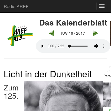
Radio AREF
Toggl
Das Kalenderblatt
KW 16 / 2017
Licht in der Dunkelheit
ü
Pers
Zum
125.
Co