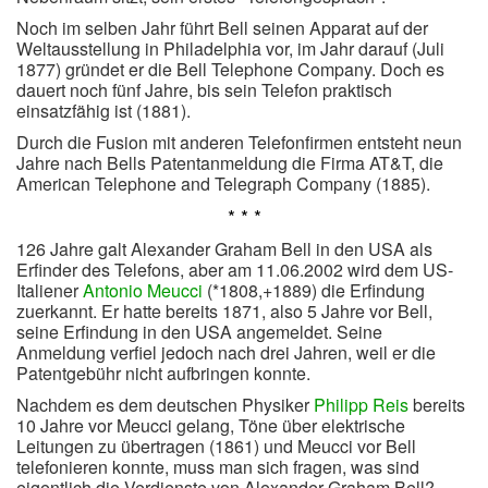
Noch im selben Jahr führt Bell seinen Apparat auf der
Weltausstellung in Philadelphia vor, im Jahr darauf (Juli
1877) gründet er die Bell Telephone Company. Doch es
dauert noch fünf Jahre, bis sein Telefon praktisch
einsatzfähig ist (1881).
Durch die Fusion mit anderen Telefonfirmen entsteht neun
Jahre nach Bells Patentanmeldung die Firma AT&T, die
American Telephone and Telegraph Company (1885).
* * *
126 Jahre galt Alexander Graham Bell in den USA als
Erfinder des Telefons, aber am 11.06.2002 wird dem US-
Italiener
Antonio Meucci
(*1808,+1889) die Erfindung
zuerkannt. Er hatte bereits 1871, also 5 Jahre vor Bell,
seine Erfindung in den USA angemeldet. Seine
Anmeldung verfiel jedoch nach drei Jahren, weil er die
Patentgebühr nicht aufbringen konnte.
Nachdem es dem deutschen Physiker
Philipp Reis
bereits
10 Jahre vor Meucci gelang, Töne über elektrische
Leitungen zu übertragen (1861) und Meucci vor Bell
telefonieren konnte, muss man sich fragen, was sind
eigentlich die Verdienste von Alexander Graham Bell?