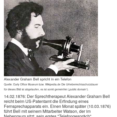
Alexander Graham Bell spricht in ein Telefon
Quelle: Early Office Museum bzw. Wikipedia.de Die Urheberrechtsschutzdauer
für dieses Bild ist abgelaufen, es ist somit gemeinfrei („public domain“).
14.02.1876: Der Sprechtherapeut Alexander Graham Bell
reicht beim US-Patentamt die Erfindung eines
Fernsprechapparats ein. Einen Monat später (10.03.1876)
führt Bell mit seinem Mitarbeiter Watson, der im
Nebenraum sitzt, sein erstes "Telefongespräch".