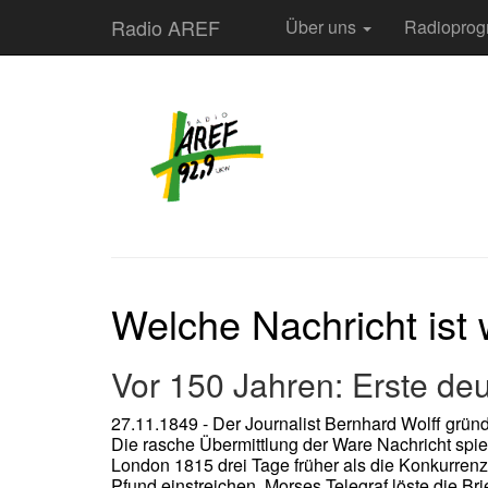
Radio AREF
Über uns
Radiopro
Welche Nachricht ist 
Vor 150 Jahren: Erste de
27.11.1849 - Der Journalist Bernhard Wolff gründ
Die rasche Übermittlung der Ware Nachricht spie
London 1815 drei Tage früher als die Konkurren
Pfund einstreichen. Morses Telegraf löste die Bri