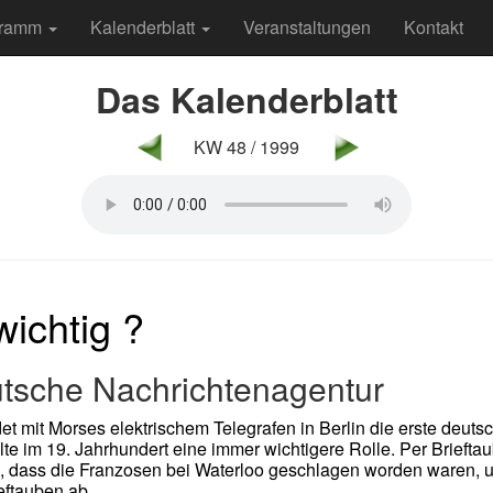
gramm
Kalenderblatt
Veranstaltungen
Kontakt
Das Kalenderblatt
KW 48 / 1999
wichtig ?
utsche Nachrichtenagentur
et mit Morses elektrischem Telegrafen in Berlin die erste deut
lte im 19. Jahrhundert eine immer wichtigere Rolle. Per Brieft
z, dass die Franzosen bei Waterloo geschlagen worden waren, 
eftauben ab.