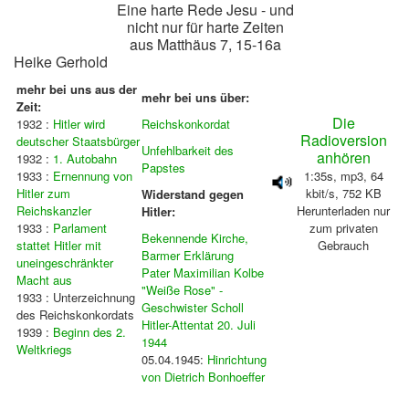
Eine harte Rede Jesu - und
nicht nur für harte Zeiten
aus Matthäus 7, 15-16a
Heike Gerhold
mehr bei uns aus der
mehr bei uns über:
Zeit:
Die
1932 :
Hitler wird
Reichskonkordat
Radioversion
deutscher Staatsbürger
Unfehlbarkeit des
anhören
1932 :
1. Autobahn
Papstes
1933 :
Ernennung von
1:35s, mp3, 64
Hitler zum
kbit/s, 752 KB
Widerstand gegen
Reichskanzler
Herunterladen nur
Hitler:
1933 :
Parlament
zum privaten
Bekennende Kirche,
stattet Hitler mit
Gebrauch
Barmer Erklärung
uneingeschränkter
Pater Maximilian Kolbe
Macht aus
"Weiße Rose" -
1933 : Unterzeichnung
Geschwister Scholl
des Reichskonkordats
Hitler-Attentat 20. Juli
1939 :
Beginn des 2.
1944
Weltkriegs
05.04.1945:
Hinrichtung
von Dietrich Bonhoeffer