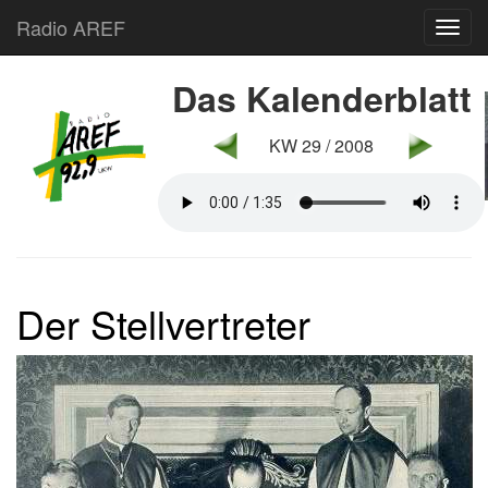
Radio AREF
Toggl
Das Kalenderblatt
KW 29 / 2008
Der Stellvertreter