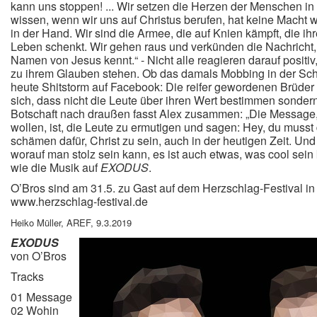
kann uns stoppen! ... Wir setzen die Herzen der Menschen in
wissen, wenn wir uns auf Christus berufen, hat keine Macht
in der Hand. Wir sind die Armee, die auf Knien kämpft, die i
Leben schenkt. Wir gehen raus und verkünden die Nachricht, 
Namen von Jesus kennt.“ - Nicht alle reagieren darauf positi
zu ihrem Glauben stehen. Ob das damals Mobbing in der Sch
heute Shitstorm auf Facebook: Die reifer gewordenen Brüder
sich, dass nicht die Leute über ihren Wert bestimmen sondern
Botschaft nach draußen fasst Alex zusammen: „Die Message, 
wollen, ist, die Leute zu ermutigen und sagen: Hey, du musst 
schämen dafür, Christ zu sein, auch in der heutigen Zeit. Und 
worauf man stolz sein kann, es ist auch etwas, was cool sein 
wie die Musik auf
EXODUS
.
O’Bros sind am 31.5. zu Gast auf dem Herzschlag-Festival in
www.herzschlag-festival.de
Heiko Müller, AREF, 9.3.2019
EXODUS
von O’Bros
Tracks
01 Message
02 Wohin