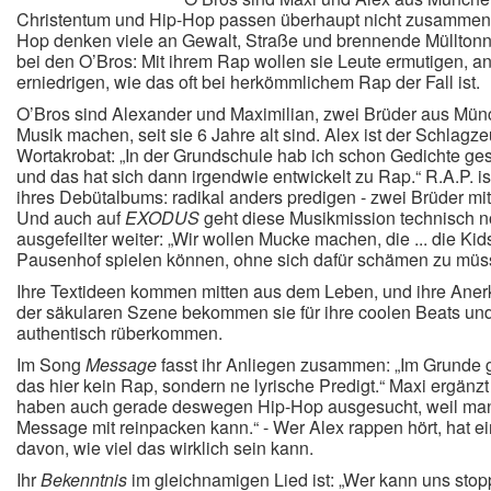
Christentum und Hip-Hop passen überhaupt nicht zusammen,
Hop denken viele an Gewalt, Straße und brennende Mülltonn
bei den O’Bros: Mit ihrem Rap wollen sie Leute ermutigen, ans
erniedrigen, wie das oft bei herkömmlichem Rap der Fall ist.
O’Bros sind Alexander und Maximilian, zwei Brüder aus Mün
Musik machen, seit sie 6 Jahre alt sind. Alex ist der Schlagz
Wortakrobat: „In der Grundschule hab ich schon Gedichte gesc
und das hat sich dann irgendwie entwickelt zu Rap.“ R.A.P. is
ihres Debütalbums: radikal anders predigen - zwei Brüder mit
Und auch auf
EXODUS
geht diese Musikmission technisch 
ausgefeilter weiter: „Wir wollen Mucke machen, die ... die Ki
Pausenhof spielen können, ohne sich dafür schämen zu müsse
Ihre Textideen kommen mitten aus dem Leben, und ihre Ane
der säkularen Szene bekommen sie für ihre coolen Beats und 
authentisch rüberkommen.
Im Song
Message
fasst ihr Anliegen zusammen: „Im Grunde
das hier kein Rap, sondern ne lyrische Predigt.“ Maxi ergänzt
haben auch gerade deswegen Hip-Hop ausgesucht, weil man .
Message mit reinpacken kann.“ - Wer Alex rappen hört, hat ei
davon, wie viel das wirklich sein kann.
Ihr
Bekenntnis
im gleichnamigen Lied ist: „Wer kann uns sto