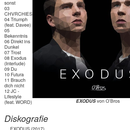
sonst
03
CHVRCHIES
04 Triumph
(feat. Davee)
05
Bekenntnis
06 Direkt ins
Dunkel
07 Trost
08 Exodus
(Interlude)
09 Du
10 Futura
11 Brauch
dich nicht
12 JC -
Lifestyle
EXODUS
von O’Bros
(feat. WORD)
Diskografie
EXODUS (2017)