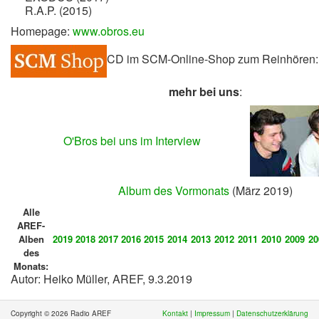
R.A.P. (2015)
Homepage:
www.obros.eu
CD im SCM-Online-Shop zum Reinhören
mehr bei uns
:
O'Bros bei uns im Interview
Album des Vormonats
(März 2019)
Alle
AREF-
Alben
2019
2018
2017
2016
2015
2014
2013
2012
2011
2010
2009
20
des
Monats:
Autor: Heiko Müller, AREF, 9.3.2019
Copyright © 2026 Radio AREF
Kontakt
|
Impressum
|
Datenschutzerklärung