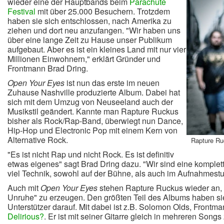
wieder eine der Hauptbands beim
Parachute
Festival
mit über 25.000 Besuchern. Trotzdem
haben sie sich entschlossen, nach Amerika zu
ziehen und dort neu anzufangen. "Wir haben uns
über eine lange Zeit zu Hause unser Publikum
aufgebaut. Aber es ist ein kleines Land mit nur vier
Millionen Einwohnern," erklärt Gründer und
Frontmann Brad Dring.
Open Your Eyes
ist nun das erste im neuen
Zuhause Nashville produzierte Album. Dabei hat
sich mit dem Umzug von Neuseeland auch der
Musikstil geändert. Kannte man Rapture Ruckus
bisher als Rock/Rap-Band, überwiegt nun Dance,
Hip-Hop und Electronic Pop mit einem Kern von
Alternative Rock.
Rapture Ruc
"Es ist nicht Rap und nicht Rock. Es ist definitiv
etwas eigenes" sagt Brad Dring dazu. "Wir sind eine komplet
viel Technik, sowohl auf der Bühne, als auch im Aufnahmestu
Auch mit
Open Your Eyes
stehen Rapture Ruckus wieder an,
Unruhe" zu erzeugen. Den größten Teil des Albums haben sie
Unterstützer darauf. Mit dabei ist z.B. Solomon Olds, Frontma
Delirious?
. Er ist mit seiner Gitarre gleich in mehreren Songs