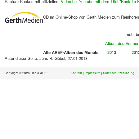
Rapture Ruckus mit offiziellem
Video bei Youtube mit dem Titel "Back To E
CD im Online-Shop von Gerth Medien zum Reinhöre
mehr be
Album des Vormon
Alle AREF-Alben des Monats:
2013
201
Autor dieser Seite: Jens R. Göbel,
27.01.2013
Copyright © 2026 Radio AREF
Kontakt
|
Impressum
|
Datenschutzerklärung