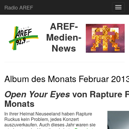
Radio AREF
Toggl
AREF-
Medien-
News
Album des Monats Februar 201
Open Your Eyes
von Rapture 
Monats
In ihrer Heimat Neuseeland haben Rapture
Ruckus kein Problem, jedes Konzert
auszuverkaufen. Auch dieses Jahr waren sie